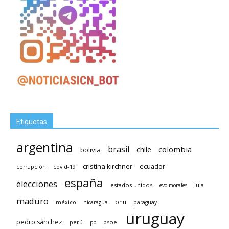
Etiquetas
argentina
brasil
chile
colombia
bolivia
cristina kirchner
ecuador
covid-19
corrupción
españa
elecciones
estados unidos
lula
evo morales
maduro
méxico
onu
nicaragua
paraguay
uruguay
pedro sánchez
psoe.
perú
pp