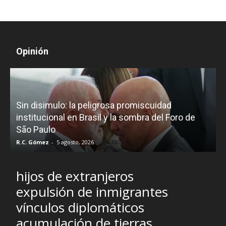
Opinión
D
Sin disimulo: la peligrosa promiscuidad
p
e
institucional en Brasil y la sombra del Foro de
São Paulo
R.C. Gómez
-
5 agosto, 2026
I
hijos de extranjeros
expulsión de inmigrantes
vínculos diplomáticos
acumulación de tierras