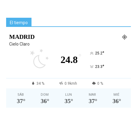
El tiempo
MADRID
Cielo Claro
°
25.2
°
24.8
°
23.3
34 %
0.9kmh
0 %
SÁB
DOM
LUN
MAR
MIÉ
37
°
36
°
35
°
37
°
36
°