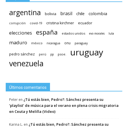
argentina
brasil
chile
colombia
bolivia
cristina kirchner
ecuador
covid-19
corrupción
españa
elecciones
estados unidos
lula
evo morales
maduro
méxico
onu
nicaragua
paraguay
uruguay
pedro sánchez
psoe.
perú
pp
venezuela
Últimos comentarios
¿Tú estás bien, Pedro?: Sánchez presenta su
Peter
en
‘playlist’ de música para el verano en plena crisis migratoria
en Ceuta y Melilla (Video)
¿Tú estás bien, Pedro?: Sánchez presenta su
Karina L.
en