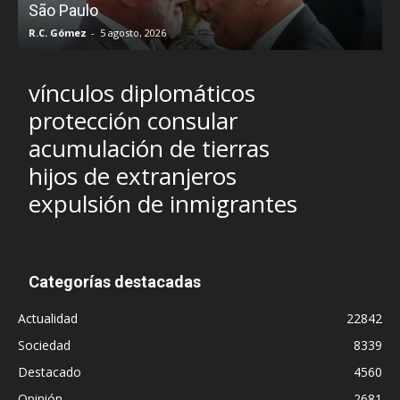
São Paulo
R.C. Gómez
-
5 agosto, 2026
I
vínculos diplomáticos
protección consular
acumulación de tierras
hijos de extranjeros
expulsión de inmigrantes
Categorías destacadas
Actualidad
22842
Sociedad
8339
Destacado
4560
Opinión
2681