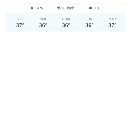
14 %
3.1kmh
0 %
VIE
SÁB
DOM
LUN
MAR
37
°
36
°
36
°
36
°
37
°