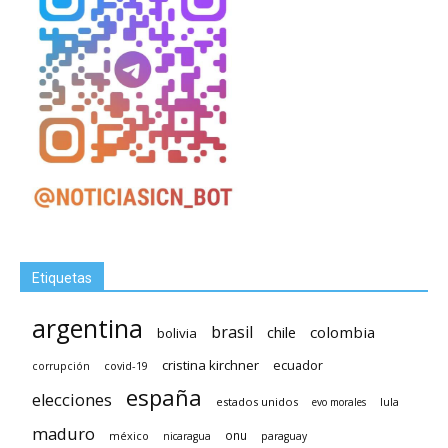
Etiquetas
argentina
brasil
chile
colombia
bolivia
cristina kirchner
ecuador
covid-19
corrupción
españa
elecciones
estados unidos
lula
evo morales
maduro
méxico
onu
nicaragua
paraguay