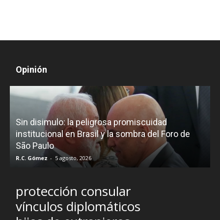
Opinión
D
Sin disimulo: la peligrosa promiscuidad
p
e
institucional en Brasil y la sombra del Foro de
São Paulo
R.C. Gómez
-
5 agosto, 2026
I
protección consular
vínculos diplomáticos