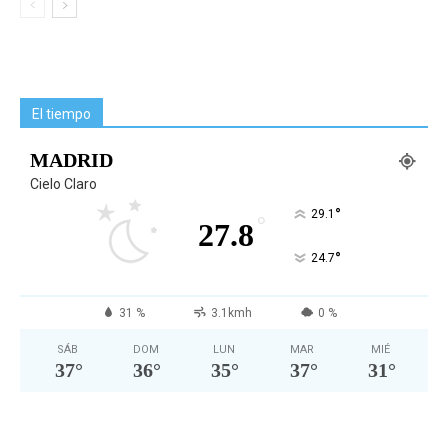
El tiempo
MADRID
Cielo Claro
°
29.1
°
27.8
°
24.7
31 %
3.1kmh
0 %
SÁB
DOM
LUN
MAR
MIÉ
37
°
36
°
35
°
37
°
31
°