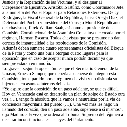
Justicia y la Reparación de las Victimas, y al designar al
vicepresidente Ejecutivo, Aristóbulo Istúriz, como Coordinador Jefe,
a la ministra del Poder Popular para Relaciones Exteriores, Delcy
Rodríguez; la Fiscal General de la República, Luisa Ortega Díaz; el
Defensor del Pueblo y presidente del Consejo Moral Republicano
del chavismo, Tarek William Saab, así como al presidente de la
Comisión Constitucional de la Asamblea Constituyente creada por el
régimen, Herman Escarrá. Todos chavistas que se presume no dan
certeza de imparcialidad a las resoluciones de la Comisión.
Además deben sumarse cuatro representantes oficialistas del Bloque
de la Patria y como una burla otorgan cuatro lugares para la
oposición que en caso de aceptar nunca podrán decidir ya que
siempre estarán en minoría.
Lo grave – según la oposición- es que el Secretario General de la
Unasur, Ernesto Samper, que debería abstenerse de integrar esta
Comisión, toma partido por el régimen chavista y no disimula su
injerencia en asuntos internos del país.
“Yo aspiro que la oposición de un paso adelante, sé que es difícil.
Hoy en Venezuela está en desarrollo un plan de golpe de Estado otra
vez (…), tengo fe absoluta que la vamos a neutralizar por la vía de
conciencia mayoritaria del pueblo (…). Una vez más les hago un
llamado del corazón, den un paso adelante, supérense a sí mismos”,
dijo Maduro a la vez que ordena al Tribunal Supremo del régimen a
declarar inconstitucionales las leyes del Parlamento.