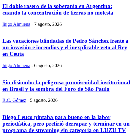
El doble rasero de la soberanía en Argentina:
cuando la concentración de tierras no molesta
Iñigo Almuena
-
7 agosto, 2026
Las vacaciones blindadas de Pedro Sánchez frente a
un invasión e incendios y el inexplicable veto al Rey
en Ceuta
Iñigo Almuena
-
6 agosto, 2026
Sin disimulo: la peligrosa promiscuidad institucional
en Brasil y la sombra del Foro de São Paulo
R.C. Gómez
-
5 agosto, 2026
Diego Leuco pintaba para bueno en la labor
periodística, pero prefirió derrapar y terminar en un
programa de streaming sin categoría en LUZU TV