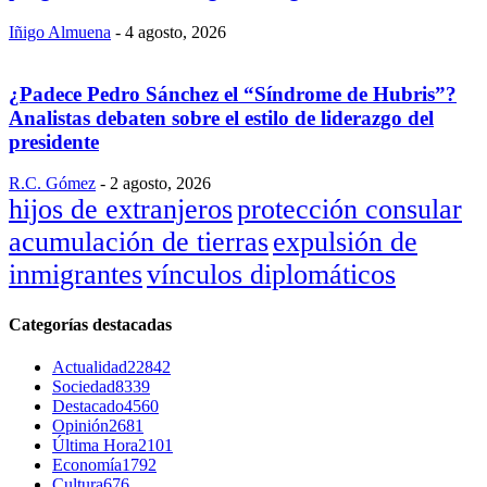
Iñigo Almuena
-
4 agosto, 2026
¿Padece Pedro Sánchez el “Síndrome de Hubris”?
Analistas debaten sobre el estilo de liderazgo del
presidente
R.C. Gómez
-
2 agosto, 2026
hijos de extranjeros
protección consular
acumulación de tierras
expulsión de
inmigrantes
vínculos diplomáticos
Categorías destacadas
Actualidad
22842
Sociedad
8339
Destacado
4560
Opinión
2681
Última Hora
2101
Economía
1792
Cultura
676