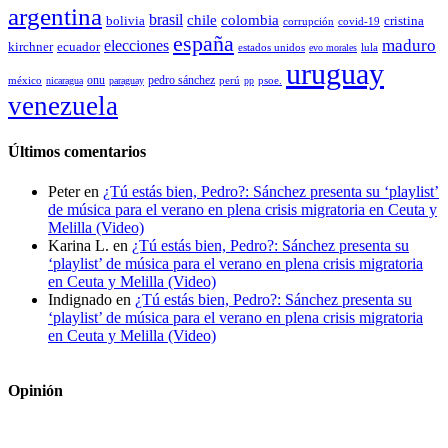
argentina
brasil
chile
colombia
bolivia
cristina
covid-19
corrupción
españa
elecciones
maduro
kirchner
ecuador
estados unidos
lula
evo morales
uruguay
pedro sánchez
méxico
onu
psoe.
nicaragua
paraguay
perú
pp
venezuela
Últimos comentarios
Peter
en
¿Tú estás bien, Pedro?: Sánchez presenta su ‘playlist’
de música para el verano en plena crisis migratoria en Ceuta y
Melilla (Video)
Karina L.
en
¿Tú estás bien, Pedro?: Sánchez presenta su
‘playlist’ de música para el verano en plena crisis migratoria
en Ceuta y Melilla (Video)
Indignado
en
¿Tú estás bien, Pedro?: Sánchez presenta su
‘playlist’ de música para el verano en plena crisis migratoria
en Ceuta y Melilla (Video)
Opinión