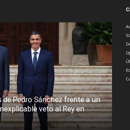
C
Ac
S
D
O
Ú
E
Cu
 de Pedro Sánchez frente a un
inexplicable veto al Rey en
Sin
Bra
R.C. G