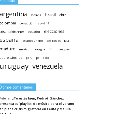
Etiquetas
argentina
brasil
chile
bolivia
colombia
covid-19
corrupción
elecciones
cristina kirchner
ecuador
españa
estados unidos
lula
evo morales
maduro
méxico
onu
nicaragua
paraguay
pedro sánchez
psoe.
perú
pp
uruguay
venezuela
Últimos comentarios
¿Tú estás bien, Pedro?: Sánchez
Peter
en
presenta su ‘playlist’ de música para el verano
en plena crisis migratoria en Ceuta y Melilla