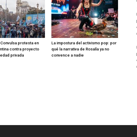
Convulsa protesta en
La impostura del activismo pop: por
entina contra proyecto
qué la narrativa de Rosalía ya no
iedad privada
convence a nadie