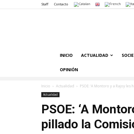
Staff
Contacto
INICIO
ACTUALIDAD
SOCI
OPINIÓN
Inicio
Actualidad
PSOE: ‘A Montoro y a Rajoy les h
Actualidad
PSOE: ‘A Montoro
pillado la Comis