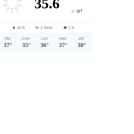
35.6
°
35
20 %
2.7kmh
1 %
SÁB
DOM
LUN
MAR
MIÉ
37
°
35
°
36
°
37
°
38
°