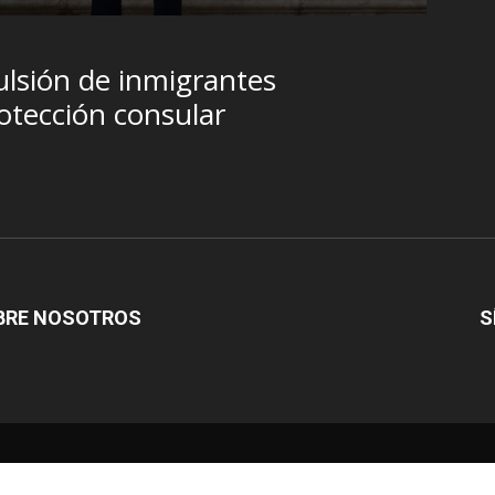
lsión de inmigrantes
otección consular
BRE NOSOTROS
S