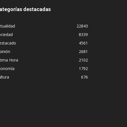
ategorías destacadas
tualidad
22843
ociedad
8339
estacado
4561
pinión
2681
ltima Hora
2102
conomía
1792
ltura
676
 disimulo: la peligrosa promiscuidad ins
sil y la sombra del Foro de São Paulo
ómez
-
5 agosto, 2026