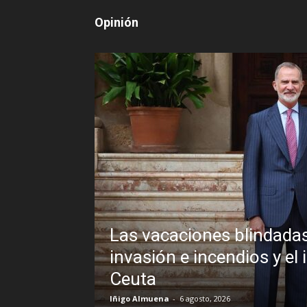
Opinión
Las vacaciones blindadas
uando la
invasión e incendios y el 
Ceuta
Iñigo Almuena
-
6 agosto, 2026