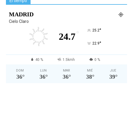
El tiempo
MADRID
Cielo Claro
°
25.2
°
24.7
°
22.9
40 %
1.5kmh
0 %
DOM
LUN
MAR
MIÉ
JUE
36
°
36
°
36
°
38
°
39
°