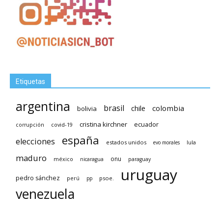
Etiquetas
argentina
brasil
chile
colombia
bolivia
cristina kirchner
ecuador
covid-19
corrupción
españa
elecciones
estados unidos
lula
evo morales
maduro
méxico
onu
nicaragua
paraguay
uruguay
pedro sánchez
psoe.
perú
pp
venezuela