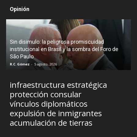
Opinión
D
Sin disimulo: la peligrosa promiscuidad
p
e
institucional en Brasil y la sombra del Foro de
São Paulo
R.C. Gómez
-
5 agosto, 2026
I
infraestructura estratégica
protección consular
vínculos diplomáticos
expulsión de inmigrantes
acumulación de tierras