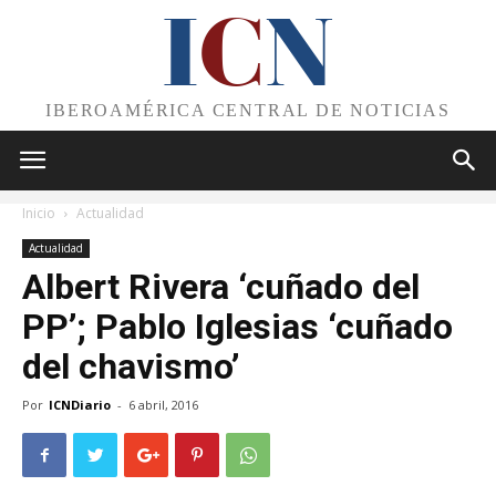
I
C
N
IBEROAMÉRICA CENTRAL DE NOTICIAS
Inicio
Actualidad
Actualidad
Albert Rivera ‘cuñado del
PP’; Pablo Iglesias ‘cuñado
del chavismo’
Por
ICNDiario
-
6 abril, 2016