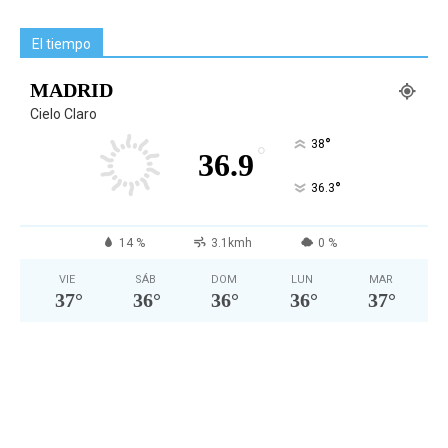
El tiempo
MADRID
Cielo Claro
°
38
°
36.9
°
36.3
14 %
3.1kmh
0 %
VIE
SÁB
DOM
LUN
MAR
37
°
36
°
36
°
36
°
37
°