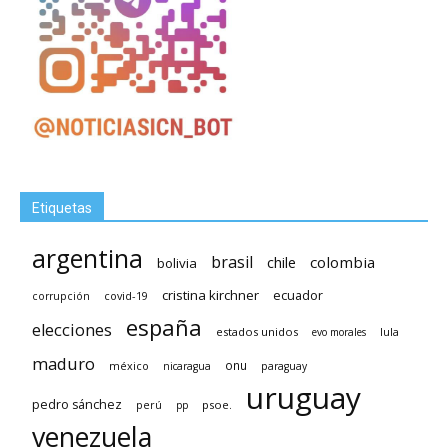
Etiquetas
argentina
brasil
chile
colombia
bolivia
cristina kirchner
ecuador
covid-19
corrupción
españa
elecciones
estados unidos
lula
evo morales
maduro
méxico
onu
nicaragua
paraguay
uruguay
pedro sánchez
psoe.
perú
pp
venezuela