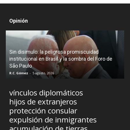
Opinión
D
Sin disimulo: la peligrosa promiscuidad
p
e
institucional en Brasil y la sombra del Foro de
São Paulo
R.C. Gómez
-
5 agosto, 2026
I
vínculos diplomáticos
hijos de extranjeros
protección consular
expulsión de inmigrantes
acumulación de tierras