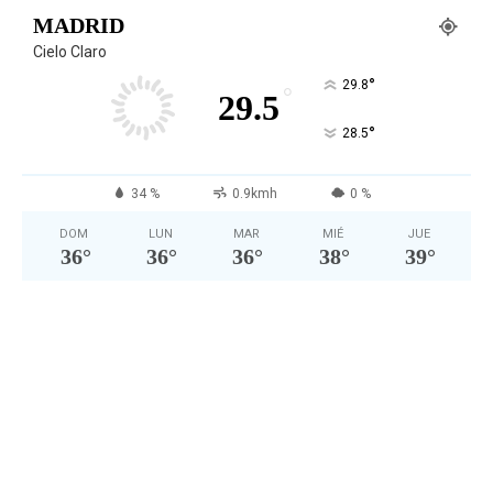
MADRID
Cielo Claro
°
29.8
°
29.5
°
28.5
34 %
0.9kmh
0 %
DOM
LUN
MAR
MIÉ
JUE
36
°
36
°
36
°
38
°
39
°