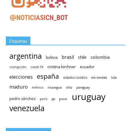
Etiquetas
argentina
brasil
chile
colombia
bolivia
cristina kirchner
ecuador
covid-19
corrupción
españa
elecciones
estados unidos
lula
evo morales
maduro
méxico
onu
nicaragua
paraguay
uruguay
pedro sánchez
psoe.
perú
pp
venezuela