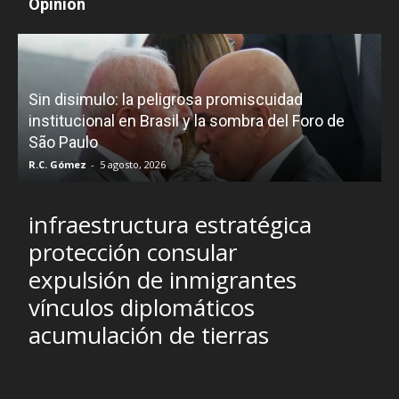
Opinión
D
Sin disimulo: la peligrosa promiscuidad
p
e
institucional en Brasil y la sombra del Foro de
São Paulo
R.C. Gómez
-
5 agosto, 2026
I
infraestructura estratégica
protección consular
expulsión de inmigrantes
vínculos diplomáticos
acumulación de tierras