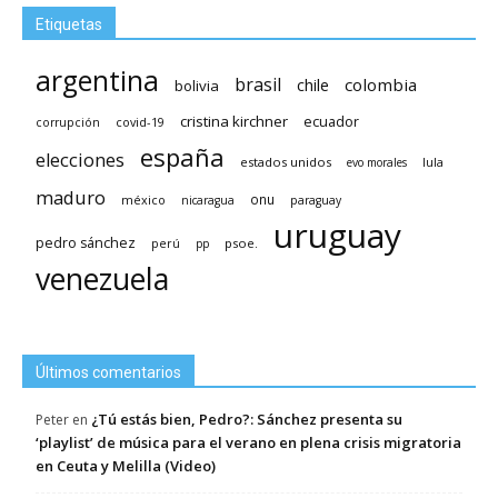
Etiquetas
argentina
brasil
chile
colombia
bolivia
cristina kirchner
ecuador
covid-19
corrupción
españa
elecciones
estados unidos
lula
evo morales
maduro
méxico
onu
nicaragua
paraguay
uruguay
pedro sánchez
psoe.
perú
pp
venezuela
Últimos comentarios
¿Tú estás bien, Pedro?: Sánchez presenta su
Peter
en
‘playlist’ de música para el verano en plena crisis migratoria
en Ceuta y Melilla (Video)