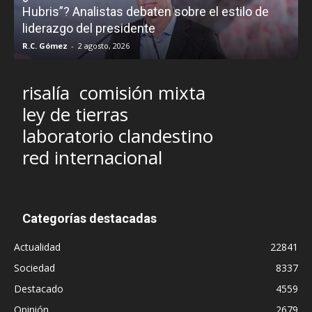
Hubris”? Analistas debaten sobre el estilo de
c
liderazgo del presidente
R.C. Gómez
-
2 agosto, 2026
M
risalía
comisión mixta
ley de tierras
laboratorio clandestino
red internacional
Categorías destacadas
Actualidad
22841
Sociedad
8337
Destacado
4559
Opinión
2679