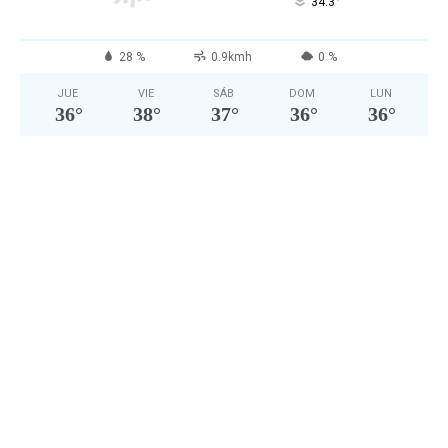
°
34.3
28 %
0.9kmh
0 %
JUE
VIE
SÁB
DOM
LUN
36
°
38
°
37
°
36
°
36
°