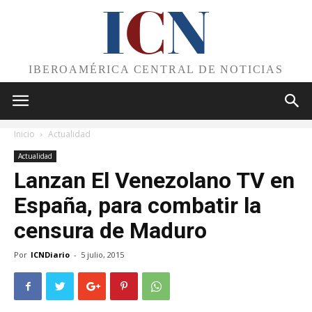
I
C
N
IBEROAMÉRICA CENTRAL DE NOTICIAS
Inicio
Actualidad
Actualidad
Lanzan El Venezolano TV en
España, para combatir la
censura de Maduro
Por
ICNDiario
-
5 julio, 2015