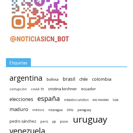
Etiquetas
argentina
brasil
chile
colombia
bolivia
cristina kirchner
ecuador
covid-19
corrupción
españa
elecciones
estados unidos
lula
evo morales
maduro
méxico
onu
nicaragua
paraguay
uruguay
pedro sánchez
psoe.
perú
pp
venezuela