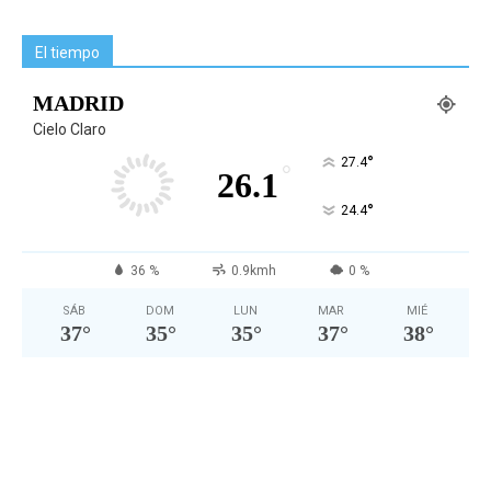
El tiempo
MADRID
Cielo Claro
°
27.4
°
26.1
°
24.4
36 %
0.9kmh
0 %
SÁB
DOM
LUN
MAR
MIÉ
37
°
35
°
35
°
37
°
38
°