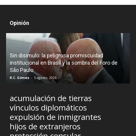
Opinión
D
Sin disimulo: la peligrosa promiscuidad
p
e
institucional en Brasil y la sombra del Foro de
São Paulo
R.C. Gómez
-
5 agosto, 2026
I
acumulación de tierras
vínculos diplomáticos
expulsión de inmigrantes
hijos de extranjeros
protección consular