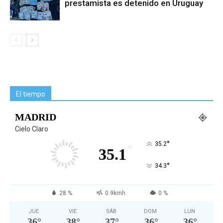
prestamista es detenido en Uruguay
El tiempo
MADRID
Cielo Claro
°
35.2
°
35.1
°
34.3
28 %
0.9kmh
0 %
JUE
VIE
SÁB
DOM
LUN
36
°
38
°
37
°
36
°
36
°