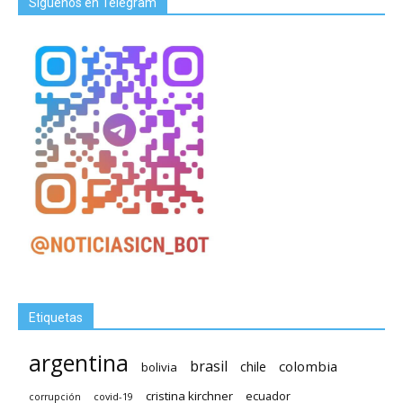
Síguenos en Telegram
Etiquetas
argentina
brasil
chile
colombia
bolivia
cristina kirchner
ecuador
covid-19
corrupción