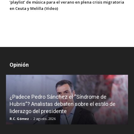
‘playlist’ de música para el verano en plena crisis migratoria
en Ceuta y Melilla (Video)
Opinión
¿Padece Pedro Sánchez el “Síndrome de
C
Hubris”? Analistas debaten sobre el estilo de
c
liderazgo del presidente
R.C. Gómez
-
2 agosto, 2026
M