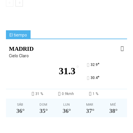
El tiempo
MADRID
Cielo Claro
°
32.9
°
31.3
°
30.4
31 %
0.9kmh
1 %
SÁB
DOM
LUN
MAR
MIÉ
36
°
35
°
36
°
37
°
38
°