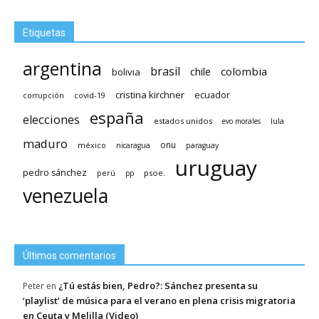
Etiquetas
argentina
brasil
chile
colombia
bolivia
cristina kirchner
ecuador
covid-19
corrupción
españa
elecciones
estados unidos
lula
evo morales
maduro
méxico
onu
nicaragua
paraguay
uruguay
pedro sánchez
psoe.
perú
pp
venezuela
Últimos comentarios
¿Tú estás bien, Pedro?: Sánchez presenta su
Peter
en
‘playlist’ de música para el verano en plena crisis migratoria
en Ceuta y Melilla (Video)