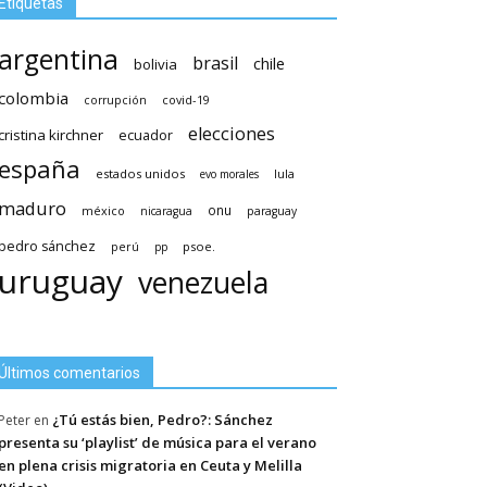
Etiquetas
argentina
brasil
chile
bolivia
colombia
covid-19
corrupción
elecciones
cristina kirchner
ecuador
españa
estados unidos
lula
evo morales
maduro
méxico
onu
nicaragua
paraguay
pedro sánchez
psoe.
perú
pp
uruguay
venezuela
Últimos comentarios
¿Tú estás bien, Pedro?: Sánchez
Peter
en
presenta su ‘playlist’ de música para el verano
en plena crisis migratoria en Ceuta y Melilla