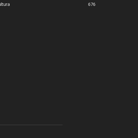
ltura
676
 disimulo: la peligrosa promiscuidad ins
sil y la sombra del Foro de São Paulo
ómez
-
5 agosto, 2026