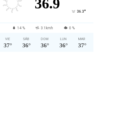
36.9
°
36.3
14 %
3.1kmh
0 %
VIE
SÁB
DOM
LUN
MAR
37
°
36
°
36
°
36
°
37
°