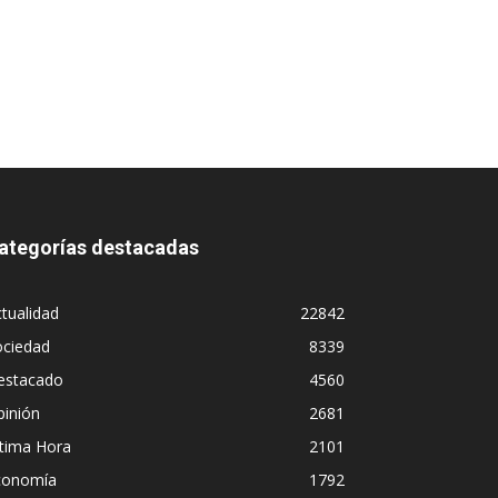
ategorías destacadas
tualidad
22842
ociedad
8339
estacado
4560
pinión
2681
ltima Hora
2101
conomía
1792