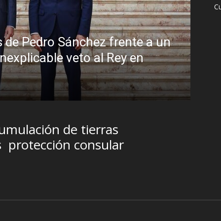
Cu
 de Pedro Sánchez frente a un
inexplicable veto al Rey en
Sin
Bra
R.C. G
umulación de tierras
s
protección consular