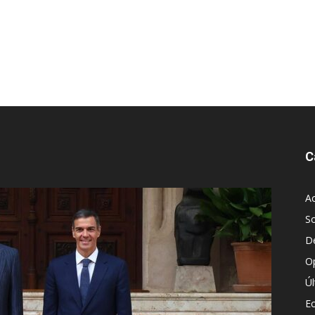
C
Ac
S
D
O
Ú
E