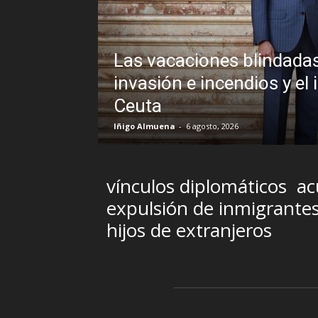
Las vacaciones blindadas
uando la
invasión e incendios y el 
Ceuta
Iñigo Almuena
-
6 agosto, 2026
vínculos diplomáticos
ac
expulsión de inmigrante
hijos de extranjeros