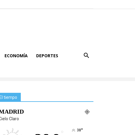
ECONOMÍA
DEPORTES
El tiempo
MADRID
Cielo Claro
°
38
°