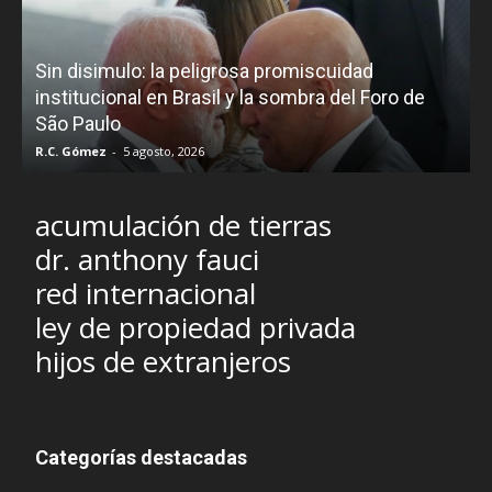
D
Sin disimulo: la peligrosa promiscuidad
p
e
institucional en Brasil y la sombra del Foro de
São Paulo
R.C. Gómez
-
5 agosto, 2026
I
acumulación de tierras
dr. anthony fauci
red internacional
ley de propiedad privada
hijos de extranjeros
Categorías destacadas