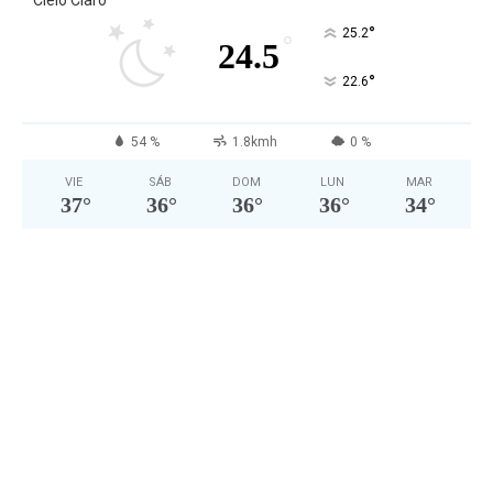
Cielo Claro
°
25.2
°
24.5
°
22.6
54 %
1.8kmh
0 %
VIE
SÁB
DOM
LUN
MAR
37
°
36
°
36
°
36
°
34
°