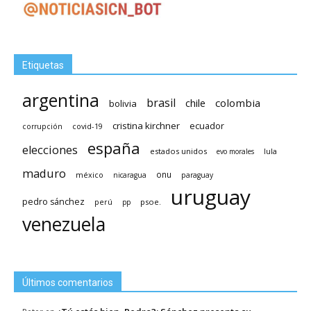
Etiquetas
argentina
brasil
chile
colombia
bolivia
cristina kirchner
ecuador
covid-19
corrupción
españa
elecciones
estados unidos
lula
evo morales
maduro
méxico
onu
nicaragua
paraguay
uruguay
pedro sánchez
psoe.
perú
pp
venezuela
Últimos comentarios