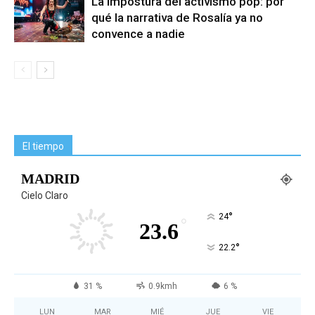
La impostura del activismo pop: por
qué la narrativa de Rosalía ya no
convence a nadie
El tiempo
MADRID
Cielo Claro
°
24
°
23.6
°
22.2
31 %
0.9kmh
6 %
LUN
MAR
MIÉ
JUE
VIE