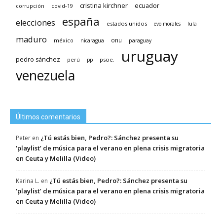
cristina kirchner
ecuador
covid-19
corrupción
españa
elecciones
estados unidos
lula
evo morales
maduro
méxico
onu
nicaragua
paraguay
uruguay
pedro sánchez
psoe.
perú
pp
venezuela
Últimos comentarios
¿Tú estás bien, Pedro?: Sánchez presenta su
Peter
en
‘playlist’ de música para el verano en plena crisis migratoria
en Ceuta y Melilla (Video)
¿Tú estás bien, Pedro?: Sánchez presenta su
Karina L.
en
‘playlist’ de música para el verano en plena crisis migratoria
en Ceuta y Melilla (Video)