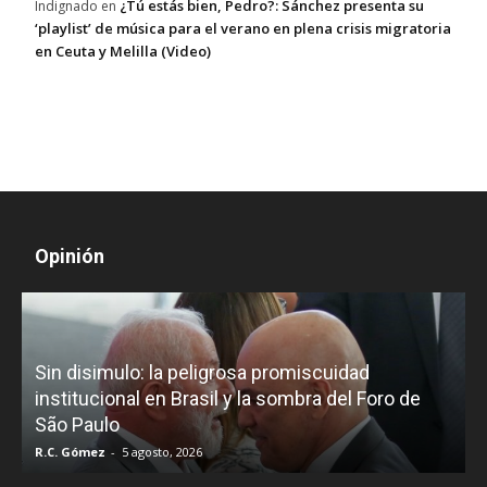
¿Tú estás bien, Pedro?: Sánchez presenta su
Indignado
en
‘playlist’ de música para el verano en plena crisis migratoria
en Ceuta y Melilla (Video)
Opinión
D
Sin disimulo: la peligrosa promiscuidad
p
e
institucional en Brasil y la sombra del Foro de
São Paulo
R.C. Gómez
-
5 agosto, 2026
I