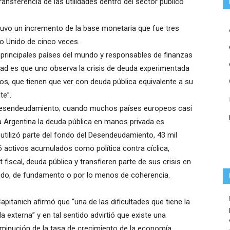
ransferencia de las utilidades dentro del sector público
uvo un incremento de la base monetaria que fue tres
no Unido de cinco veces.
 principales países del mundo y responsables de finanzas
rdad es que uno observa la crisis de deuda experimentada
, que tienen que ver con deuda pública equivalente a su
te”.
e desendeudamiento; cuando muchos países europeos casi
la Argentina la deuda pública en manos privada es
, utilizó parte del fondo del Desendeudamiento, 43 mil
zó activos acumulados como política contra cíclica,
fiscal, deuda pública y transfieren parte de sus crisis en
tido, de fundamento o por lo menos de coherencia.
pitanich afirmó que “una de las dificultades que tiene la
externa” y en tal sentido advirtió que existe una
minución de la tasa de crecimiento de la economía