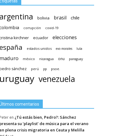
Etiquetas
argentina
brasil
chile
bolivia
colombia
covid-19
corrupción
elecciones
cristina kirchner
ecuador
españa
estados unidos
lula
evo morales
maduro
méxico
onu
nicaragua
paraguay
pedro sánchez
psoe.
perú
pp
uruguay
venezuela
Últimos comentarios
¿Tú estás bien, Pedro?: Sánchez
Peter
en
presenta su ‘playlist’ de música para el verano
en plena crisis migratoria en Ceuta y Melilla