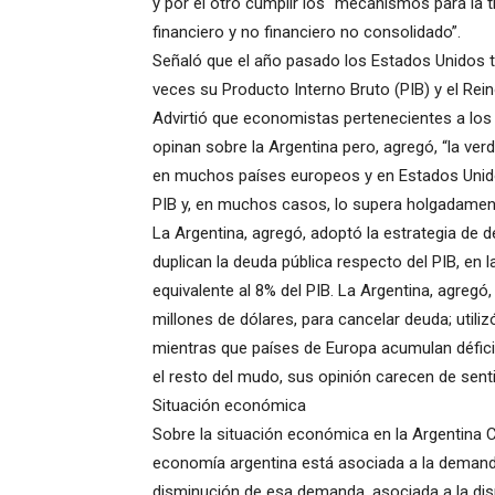
y por el otro cumplir los “mecanismos para la t
financiero y no financiero no consolidado”.
Señaló que el año pasado los Estados Unidos t
veces su Producto Interno Bruto (PIB) y el Rei
Advirtió que economistas pertenecientes a los
opinan sobre la Argentina pero, agregó, “la ve
en muchos países europeos y en Estados Unidos
PIB y, en muchos casos, lo supera holgadamen
La Argentina, agregó, adoptó la estrategia d
duplican la deuda pública respecto del PIB, en 
equivalente al 8% del PIB. La Argentina, agregó
millones de dólares, para cancelar deuda; utili
mientras que países de Europa acumulan déficit 
el resto del mudo, sus opinión carecen de sen
Situación económica
Sobre la situación económica en la Argentina Ca
economía argentina está asociada a la demanda 
disminución de esa demanda, asociada a la dis