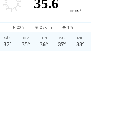
35.6
°
35
20 %
2.7kmh
1 %
SÁB
DOM
LUN
MAR
MIÉ
37
°
35
°
36
°
37
°
38
°