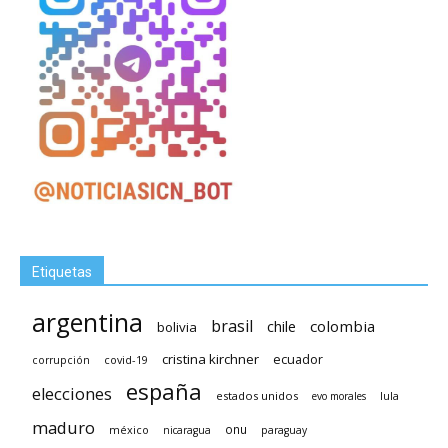
Etiquetas
argentina
brasil
chile
colombia
bolivia
cristina kirchner
ecuador
covid-19
corrupción
españa
elecciones
estados unidos
lula
evo morales
maduro
méxico
onu
nicaragua
paraguay