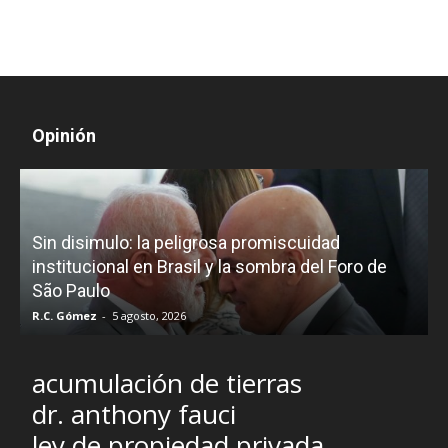
Opinión
D
Sin disimulo: la peligrosa promiscuidad
p
e
institucional en Brasil y la sombra del Foro de
São Paulo
R.C. Gómez
-
5 agosto, 2026
I
acumulación de tierras
dr. anthony fauci
ley de propiedad privada