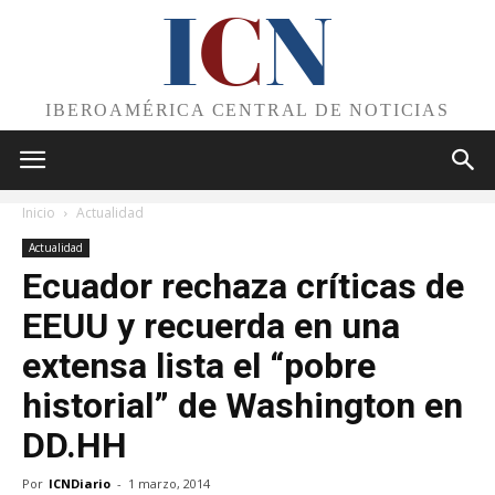
I
C
N
IBEROAMÉRICA CENTRAL DE NOTICIAS
Inicio
Actualidad
Actualidad
Ecuador rechaza críticas de
EEUU y recuerda en una
extensa lista el “pobre
historial” de Washington en
DD.HH
Por
ICNDiario
-
1 marzo, 2014