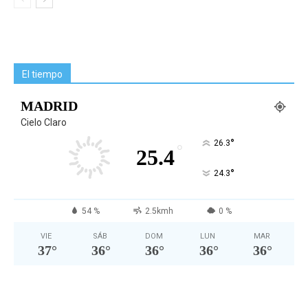
El tiempo
MADRID
Cielo Claro
°
26.3
°
25.4
°
24.3
54 %
2.5kmh
0 %
VIE
SÁB
DOM
LUN
MAR
37
°
36
°
36
°
36
°
36
°