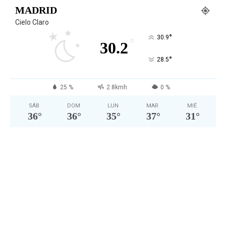
MADRID
Cielo Claro
°
30.9
°
30.2
°
28.5
25 %
2.8kmh
0 %
SÁB
DOM
LUN
MAR
MIÉ
36
°
36
°
35
°
37
°
31
°