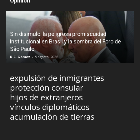
Opinión
D
Sin disimulo: la peligrosa promiscuidad
p
e
institucional en Brasil y la sombra del Foro de
São Paulo
R.C. Gómez
-
5 agosto, 2026
I
expulsión de inmigrantes
protección consular
hijos de extranjeros
vínculos diplomáticos
acumulación de tierras