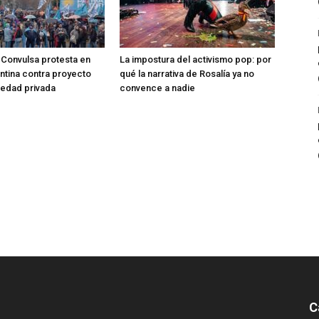
Convulsa protesta en
La impostura del activismo pop: por
entina contra proyecto
qué la narrativa de Rosalía ya no
iedad privada
convence a nadie
C