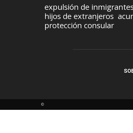
expulsión de inmigrante
hijos de extranjeros
acum
protección consular
SO
©