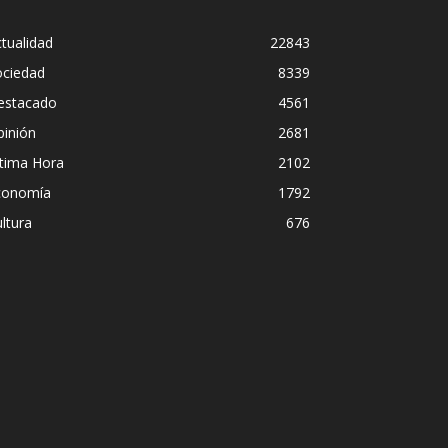
tualidad
22843
ociedad
8339
estacado
4561
pinión
2681
ltima Hora
2102
conomía
1792
ltura
676
Diego Leuc
scuidad institucional en
pero prefi
ão Paulo
streaming
Iñigo Almuena
-
4 a