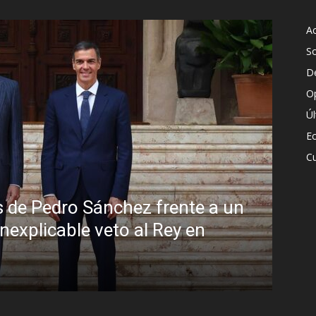
Ac
S
D
O
Ú
E
Cu
un
Sin disimulo: la peligrosa promi
Brasil y la sombra del Foro de S
R.C. Gómez
-
5 agosto, 2026