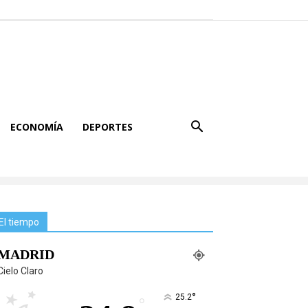
ECONOMÍA
DEPORTES
El tiempo
MADRID
Cielo Claro
°
25.2
°