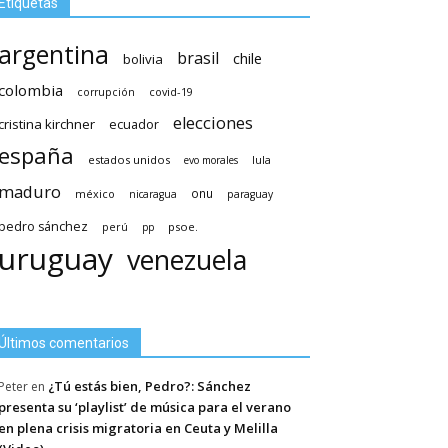
Etiquetas
argentina
brasil
chile
bolivia
colombia
covid-19
corrupción
elecciones
cristina kirchner
ecuador
españa
estados unidos
lula
evo morales
maduro
méxico
onu
nicaragua
paraguay
pedro sánchez
psoe.
perú
pp
uruguay
venezuela
Últimos comentarios
¿Tú estás bien, Pedro?: Sánchez
Peter
en
presenta su ‘playlist’ de música para el verano
en plena crisis migratoria en Ceuta y Melilla