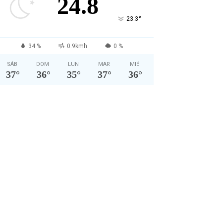
24.8
°
23.3
34 %
0.9kmh
0 %
SÁB
DOM
LUN
MAR
MIÉ
37
°
36
°
35
°
37
°
36
°