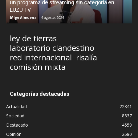
un programa de streaming sin categoría en
H
LUZU TV
l
Iñigo Almuena
-
4 agosto, 2026
R
ley de tierras
laboratorio clandestino
red internacional
risalía
comisión mixta
Categorías destacadas
Actualidad
22841
Sociedad
8337
Destacado
4559
Opinión
2680