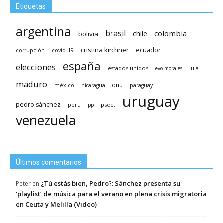
Etiquetas
argentina
brasil
chile
colombia
bolivia
cristina kirchner
ecuador
covid-19
corrupción
españa
elecciones
estados unidos
lula
evo morales
maduro
méxico
onu
nicaragua
paraguay
uruguay
pedro sánchez
psoe.
perú
pp
venezuela
Últimos comentarios
¿Tú estás bien, Pedro?: Sánchez presenta su
Peter
en
‘playlist’ de música para el verano en plena crisis migratoria
en Ceuta y Melilla (Video)