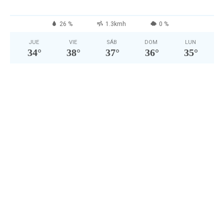
26 %
1.3kmh
0 %
JUE
VIE
SÁB
DOM
LUN
34
°
38
°
37
°
36
°
35
°