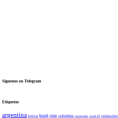
Síguenos en Telegram
Etiquetas
argentina
brasil
chile
colombia
bolivia
cristina kir
covid-19
corrupción