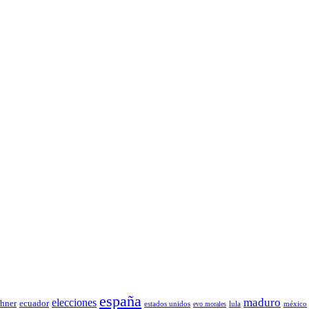
españa
elecciones
maduro
chner
ecuador
estados unidos
lula
méxico
evo morales