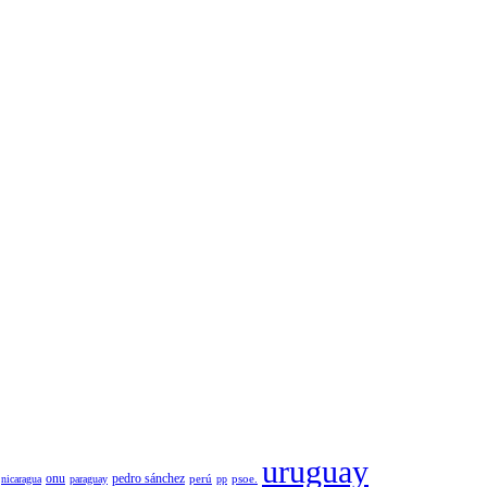
uruguay
pedro sánchez
onu
psoe.
nicaragua
paraguay
perú
pp