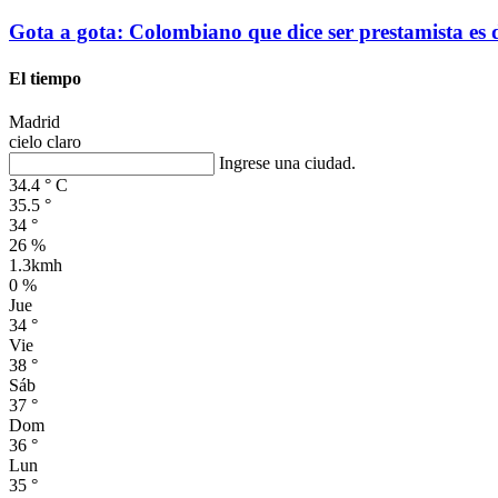
Gota a gota: Colombiano que dice ser prestamista es
El tiempo
Madrid
cielo claro
Ingrese una ciudad.
34.4
°
C
35.5
°
34
°
26 %
1.3kmh
0 %
Jue
34
°
Vie
38
°
Sáb
37
°
Dom
36
°
Lun
35
°