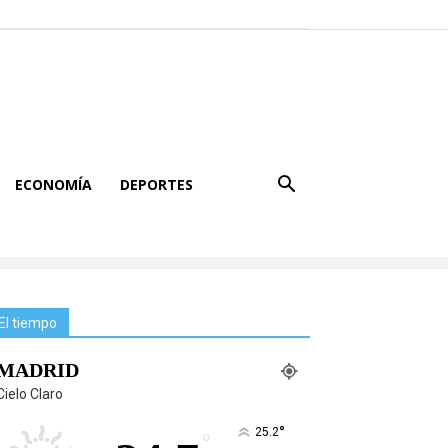
ECONOMÍA
DEPORTES
El tiempo
MADRID
Cielo Claro
°
25.2
°