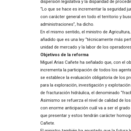
dispersión legislativa y la disparidad de proce
“Lo que se hace es incrementar la seguridad j
con carácter general en todo el territorio y b
administraciones”, ha dicho.
En el mismo sentido, el ministro de Agricultur
añadido que es una ley “técnicamente más perf
unidad de mercado y la labor de los operadores
Objetivos de la reforma
Miguel Arias Cañete ha señalado que, con el ob
incrementa la participación de todos los agen
se establece la evaluación obligatoria de los p
para la exploración, investigación y explotación
de fracturación hidráulica, el denominado “frack
Asimismo se refuerza el nivel de calidad de 
con enorme anticipación cuál va a ser el grado
que presentar y estos tendrán carácter homogén
Cañete.
El ministro también ha apuntado que la futura l