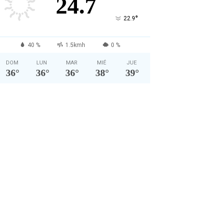
24.7
°
22.9
40 %
1.5kmh
0 %
DOM
LUN
MAR
MIÉ
JUE
36
°
36
°
36
°
38
°
39
°