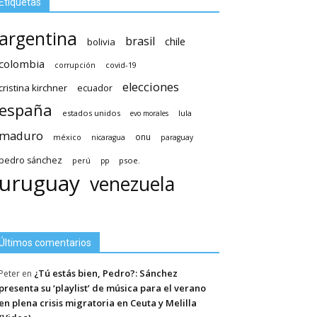
Etiquetas
argentina
brasil
chile
bolivia
colombia
covid-19
corrupción
elecciones
cristina kirchner
ecuador
españa
estados unidos
lula
evo morales
maduro
méxico
onu
nicaragua
paraguay
pedro sánchez
psoe.
perú
pp
uruguay
venezuela
Últimos comentarios
¿Tú estás bien, Pedro?: Sánchez
Peter
en
presenta su ‘playlist’ de música para el verano
en plena crisis migratoria en Ceuta y Melilla