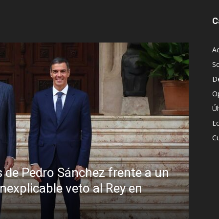
C
Ac
S
D
O
Ú
E
Cu
a peligrosa promiscuidad institucional e
bra del Foro de São Paulo