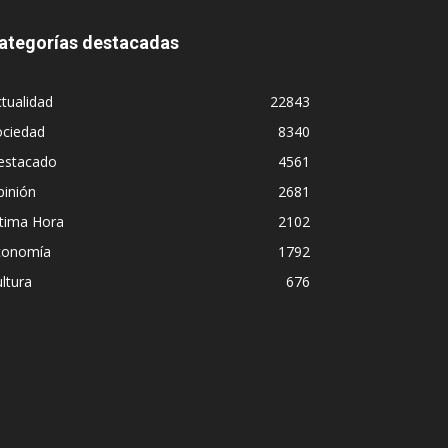
ategorías destacadas
tualidad
22843
ociedad
8340
estacado
4561
pinión
2681
ltima Hora
2102
conomía
1792
ltura
676
Diego Leuco pintaba para bueno e
n
pero prefirió derrapar y termina
streaming sin categoría en LUZU
Iñigo Almuena
-
4 agosto, 2026