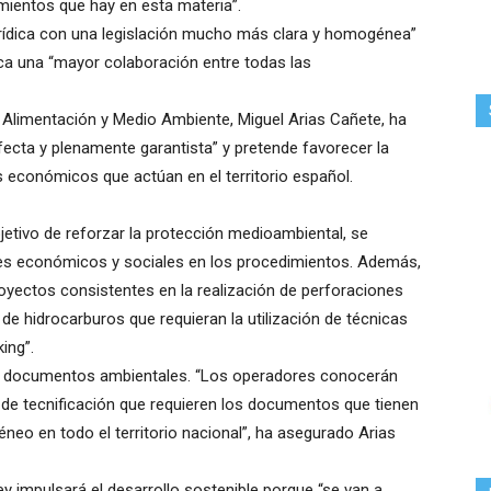
dimientos que hay en esta materia”.
urídica con una legislación mucho más clara y homogénea”
usca una “mayor colaboración entre todas las
a, Alimentación y Medio Ambiente, Miguel Arias Cañete, ha
ecta y plenamente garantista” y pretende favorecer la
 económicos que actúan en el territorio español.
jetivo de reforzar la protección medioambiental, se
tes económicos y sociales en los procedimientos. Además,
royectos consistentes en la realización de perforaciones
 de hidrocarburos que requieran la utilización de técnicas
ing”.
los documentos ambientales. “Los operadores conocerán
 de tecnificación que requieren los documentos que tienen
eo en todo el territorio nacional”, ha asegurado Arias
ey impulsará el desarrollo sostenible porque “se van a