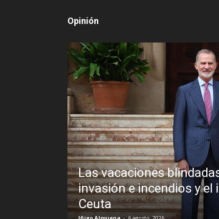
Opinión
ánchez frente a un
 veto al Rey en
Sin disimulo: l
Brasil y la som
R.C. Gómez
-
5 agosto, 2026