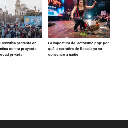
Convulsa protesta en
La impostura del activismo pop: por
entina contra proyecto
qué la narrativa de Rosalía ya no
iedad privada
convence a nadie