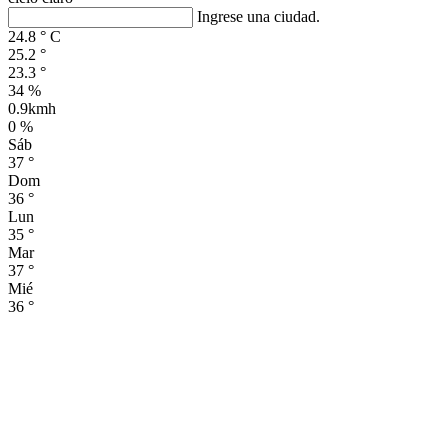
Ingrese una ciudad.
24.8
°
C
25.2
°
23.3
°
34 %
0.9kmh
0 %
Sáb
37
°
Dom
36
°
Lun
35
°
Mar
37
°
Mié
36
°