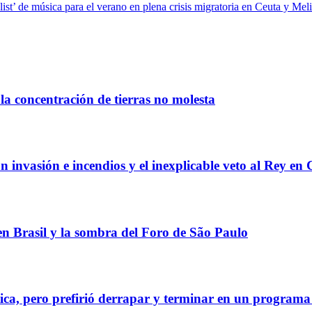
ist’ de música para el verano en plena crisis migratoria en Ceuta y Meli
la concentración de tierras no molesta
 invasión e incendios y el inexplicable veto al Rey en 
 en Brasil y la sombra del Foro de São Paulo
tica, pero prefirió derrapar y terminar en un program