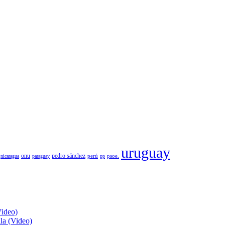
uruguay
pedro sánchez
onu
psoe.
nicaragua
paraguay
perú
pp
Video)
lla (Video)