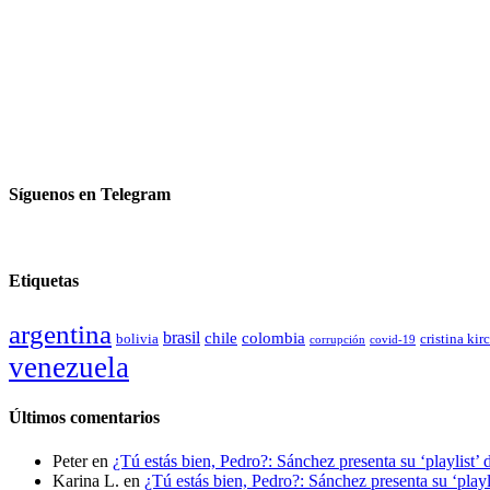
Síguenos en Telegram
Etiquetas
argentina
brasil
chile
colombia
bolivia
cristina kir
covid-19
corrupción
venezuela
Últimos comentarios
Peter
en
¿Tú estás bien, Pedro?: Sánchez presenta su ‘playlist’ 
Karina L.
en
¿Tú estás bien, Pedro?: Sánchez presenta su ‘playl