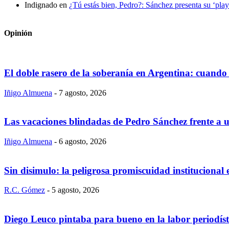
Indignado
en
¿Tú estás bien, Pedro?: Sánchez presenta su ‘playl
Opinión
El doble rasero de la soberanía en Argentina: cuando 
Iñigo Almuena
-
7 agosto, 2026
Las vacaciones blindadas de Pedro Sánchez frente a un
Iñigo Almuena
-
6 agosto, 2026
Sin disimulo: la peligrosa promiscuidad institucional
R.C. Gómez
-
5 agosto, 2026
Diego Leuco pintaba para bueno en la labor periodís