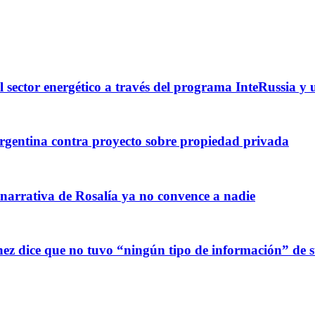
l sector energético a través del programa InteRussia y
gentina contra proyecto sobre propiedad privada
 narrativa de Rosalía ya no convence a nadie
z dice que no tuvo “ningún tipo de información” de sus