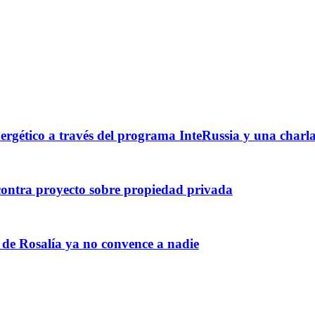
nergético a través del programa InteRussia y una charl
ontra proyecto sobre propiedad privada
 de Rosalía ya no convence a nadie