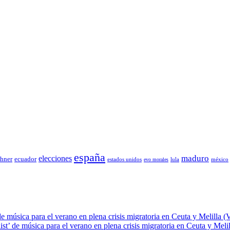
españa
elecciones
maduro
chner
ecuador
estados unidos
lula
méxico
evo morales
de música para el verano en plena crisis migratoria en Ceuta y Melilla (
ist’ de música para el verano en plena crisis migratoria en Ceuta y Meli