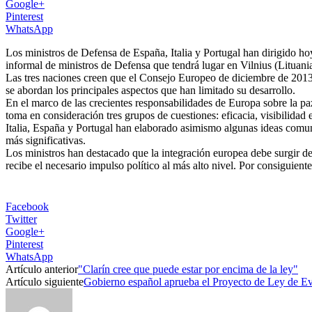
Google+
Pinterest
WhatsApp
Los ministros de Defensa de España, Italia y Portugal han dirigido h
informal de ministros de Defensa que tendrá lugar en Vilnius (Lituani
Las tres naciones creen que el Consejo Europeo de diciembre de 2013
se abordan los principales aspectos que han limitado su desarrollo.
En el marco de las crecientes responsabilidades de Europa sobre la pa
toma en consideración tres grupos de cuestiones: eficacia, visibilida
Italia, España y Portugal han elaborado asimismo algunas ideas comune
más significativas.
Los ministros han destacado que la integración europea debe surgir de
recibe el necesario impulso político al más alto nivel. Por consiguient
Facebook
Twitter
Google+
Pinterest
WhatsApp
Artículo anterior
"Clarín cree que puede estar por encima de la ley"
Artículo siguiente
Gobierno español aprueba el Proyecto de Ley de E