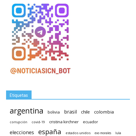
Etiquetas
argentina
brasil
chile
colombia
bolivia
cristina kirchner
ecuador
covid-19
corrupción
españa
elecciones
estados unidos
lula
evo morales