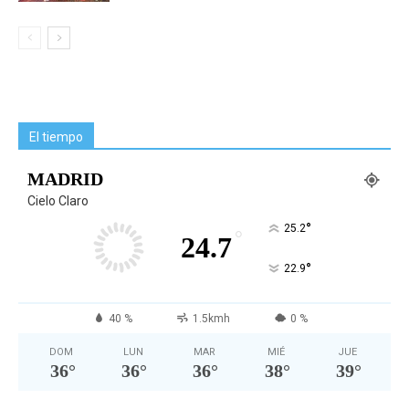
El tiempo
MADRID
Cielo Claro
°
25.2
°
24.7
°
22.9
40 %
1.5kmh
0 %
DOM
LUN
MAR
MIÉ
JUE
36
°
36
°
36
°
38
°
39
°