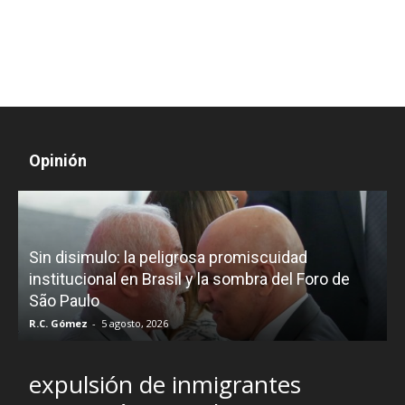
Opinión
D
Sin disimulo: la peligrosa promiscuidad
p
e
institucional en Brasil y la sombra del Foro de
São Paulo
R.C. Gómez
-
5 agosto, 2026
I
expulsión de inmigrantes