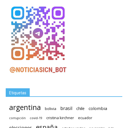
Etiquetas
argentina
brasil
chile
colombia
bolivia
cristina kirchner
ecuador
covid-19
corrupción
españa
elecciones