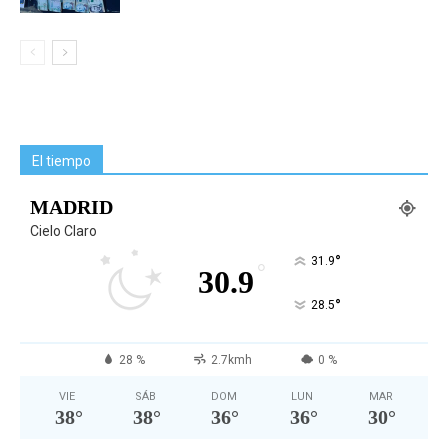
El tiempo
MADRID
Cielo Claro
°
31.9
°
30.9
°
28.5
28 %
2.7kmh
0 %
VIE
SÁB
DOM
LUN
MAR
38
°
38
°
36
°
36
°
30
°