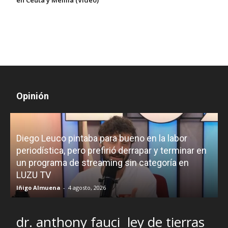
en Ceuta y Melilla (Video)
Opinión
Diego Leuco pintaba para bueno en la labor
periodística, pero prefirió derrapar y terminar en
un programa de streaming sin categoría en
H
LUZU TV
l
Iñigo Almuena
-
4 agosto, 2026
R
dr. anthony fauci
ley de tierras