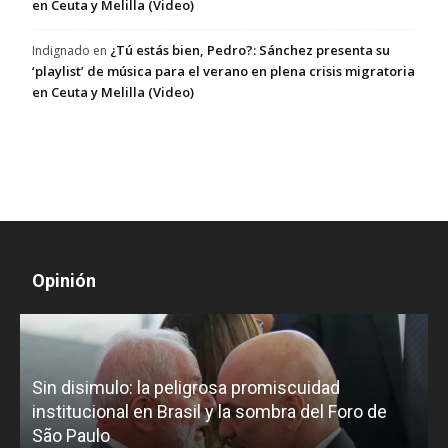
en Ceuta y Melilla (Video)
¿Tú estás bien, Pedro?: Sánchez presenta su
Indignado
en
‘playlist’ de música para el verano en plena crisis migratoria
en Ceuta y Melilla (Video)
Opinión
D
Sin disimulo: la peligrosa promiscuidad
p
e
institucional en Brasil y la sombra del Foro de
São Paulo