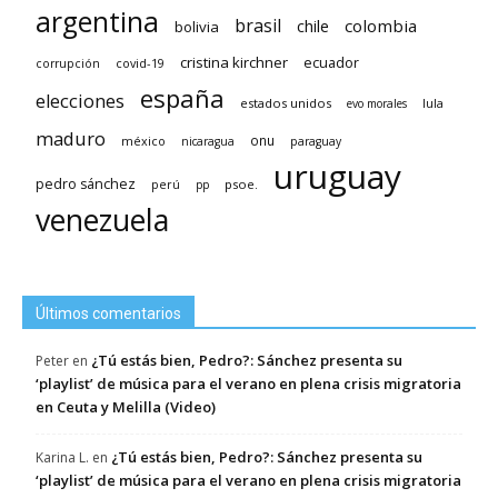
argentina
brasil
chile
colombia
bolivia
cristina kirchner
ecuador
covid-19
corrupción
españa
elecciones
estados unidos
lula
evo morales
maduro
méxico
onu
nicaragua
paraguay
uruguay
pedro sánchez
psoe.
perú
pp
venezuela
Últimos comentarios
¿Tú estás bien, Pedro?: Sánchez presenta su
Peter
en
‘playlist’ de música para el verano en plena crisis migratoria
en Ceuta y Melilla (Video)
¿Tú estás bien, Pedro?: Sánchez presenta su
Karina L.
en
‘playlist’ de música para el verano en plena crisis migratoria