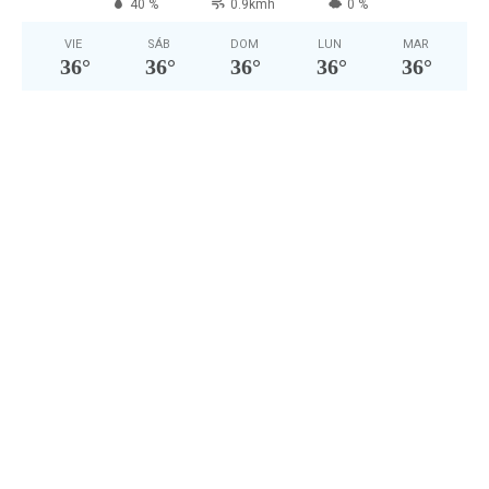
40 %
0.9kmh
0 %
VIE
SÁB
DOM
LUN
MAR
36
°
36
°
36
°
36
°
36
°