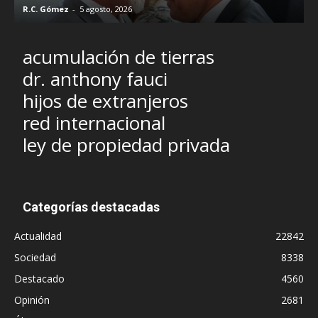
R.C. Gómez
-
5 agosto, 2026
I
acumulación de tierras
dr. anthony fauci
hijos de extranjeros
red internacional
ley de propiedad privada
Categorías destacadas
Actualidad
22842
Sociedad
8338
Destacado
4560
Opinión
2681