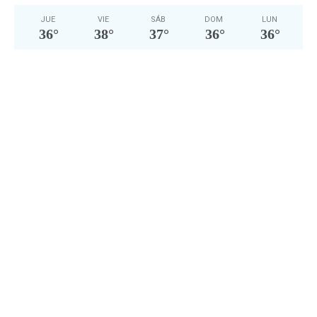
JUE
VIE
SÁB
DOM
LUN
36
°
38
°
37
°
36
°
36
°