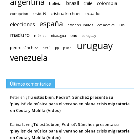
argentina
brasil
chile
colombia
bolivia
cristina kirchner
ecuador
covid-19
corrupción
españa
elecciones
estados unidos
lula
evo morales
maduro
méxico
onu
nicaragua
paraguay
uruguay
pedro sánchez
psoe.
perú
pp
venezuela
Últimos comentarios
¿Tú estás bien, Pedro?: Sánchez presenta su
Peter
en
‘playlist’ de música para el verano en plena crisis migratoria
en Ceuta y Melilla (Video)
¿Tú estás bien, Pedro?: Sánchez presenta su
Karina L.
en
‘playlist’ de música para el verano en plena crisis migratoria
en Ceuta y Melilla (Video)