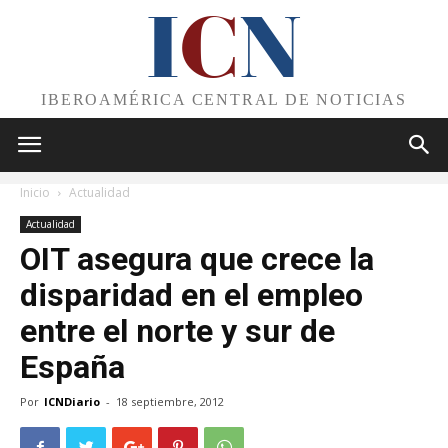
I
C
N
IBEROAMÉRICA CENTRAL DE NOTICIAS
Inicio
Actualidad
Actualidad
OIT asegura que crece la
disparidad en el empleo
entre el norte y sur de
España
Por
ICNDiario
-
18 septiembre, 2012