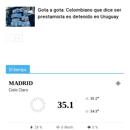
Gota a gota: Colombiano que dice ser
prestamista es detenido en Uruguay
El tiempo
MADRID
Cielo Claro
°
35.2
°
35.1
°
34.3
28 %
0.9kmh
0 %