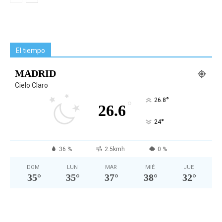
El tiempo
MADRID
Cielo Claro
°
26.8
°
26.6
°
24
36 %
2.5kmh
0 %
DOM
LUN
MAR
MIÉ
JUE
35
°
35
°
37
°
38
°
32
°