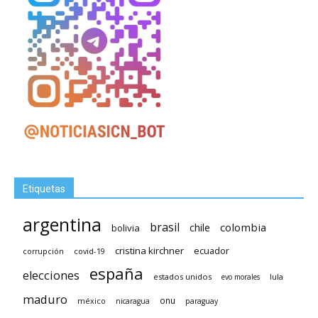
Etiquetas
argentina
brasil
chile
colombia
bolivia
cristina kirchner
ecuador
covid-19
corrupción
españa
elecciones
estados unidos
lula
evo morales
maduro
méxico
onu
nicaragua
paraguay