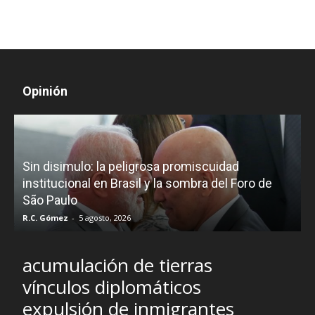
Opinión
D
Sin disimulo: la peligrosa promiscuidad
p
e
institucional en Brasil y la sombra del Foro de
São Paulo
R.C. Gómez
-
5 agosto, 2026
I
acumulación de tierras
vínculos diplomáticos
expulsión de inmigrantes