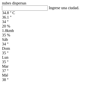
nubes dispersas
Ingrese una ciudad.
34.8
°
C
36.1
°
34
°
20 %
1.8kmh
35 %
Sáb
34
°
Dom
35
°
Lun
35
°
Mar
37
°
Mié
38
°