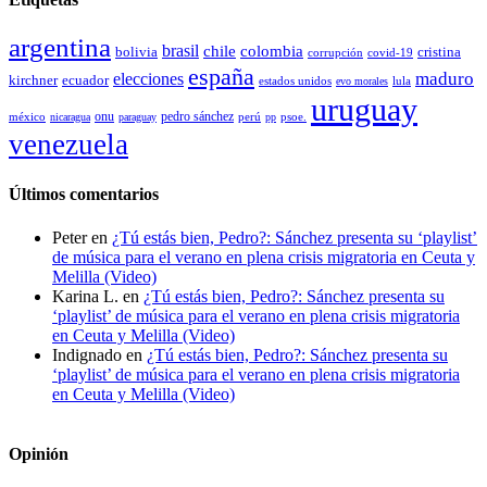
argentina
brasil
chile
colombia
bolivia
cristina
covid-19
corrupción
españa
elecciones
maduro
kirchner
ecuador
estados unidos
lula
evo morales
uruguay
pedro sánchez
méxico
onu
psoe.
nicaragua
paraguay
perú
pp
venezuela
Últimos comentarios
Peter
en
¿Tú estás bien, Pedro?: Sánchez presenta su ‘playlist’
de música para el verano en plena crisis migratoria en Ceuta y
Melilla (Video)
Karina L.
en
¿Tú estás bien, Pedro?: Sánchez presenta su
‘playlist’ de música para el verano en plena crisis migratoria
en Ceuta y Melilla (Video)
Indignado
en
¿Tú estás bien, Pedro?: Sánchez presenta su
‘playlist’ de música para el verano en plena crisis migratoria
en Ceuta y Melilla (Video)
Opinión