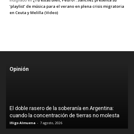
¿Tú estás bien, Pedro?: Sánchez presenta su
Indignado
en
‘playlist’ de música para el verano en plena crisis migratoria
en Ceuta y Melilla (Video)
Opinión
El doble rasero de la soberanía en Argentina:
cuando la concentración de tierras no molesta
Iñigo Almuena
-
7 agosto, 2026