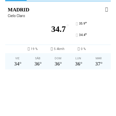
MADRID
Cielo Claro
°
35.9
°
34.7
°
34.4
19 %
5.4kmh
0 %
VIE
SÁB
DOM
LUN
MAR
34
°
36
°
36
°
36
°
37
°