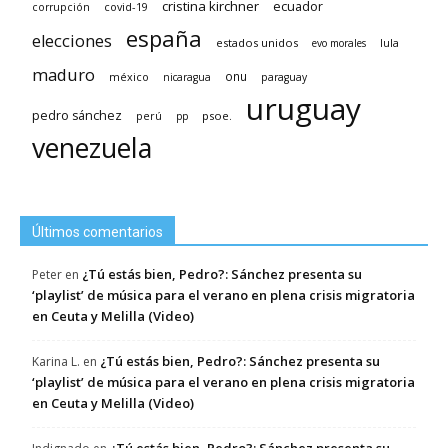
cristina kirchner
ecuador
covid-19
corrupción
españa
elecciones
estados unidos
lula
evo morales
maduro
méxico
onu
nicaragua
paraguay
uruguay
pedro sánchez
psoe.
perú
pp
venezuela
Últimos comentarios
¿Tú estás bien, Pedro?: Sánchez presenta su
Peter
en
‘playlist’ de música para el verano en plena crisis migratoria
en Ceuta y Melilla (Video)
¿Tú estás bien, Pedro?: Sánchez presenta su
Karina L.
en
‘playlist’ de música para el verano en plena crisis migratoria
en Ceuta y Melilla (Video)