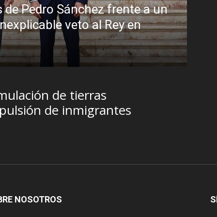
chez frente a un
to al Rey en
Sin disimulo: la p
Brasil y la sombra
R.C. Gómez
-
5 agosto, 2026
ulación de tierras
pulsión de inmigrantes
BRE NOSOTROS
S