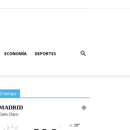
ECONOMÍA
DEPORTES
El tiempo
MADRID
Cielo Claro
°
38
°