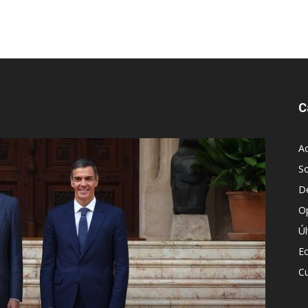
C
Ac
S
D
O
Ú
E
Cu