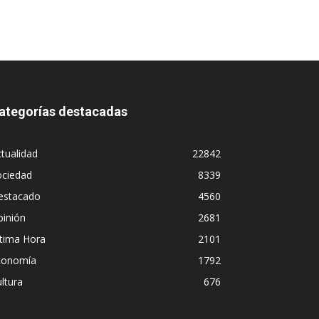
ategorías destacadas
tualidad
22842
ociedad
8339
estacado
4560
pinión
2681
ltima Hora
2101
conomía
1792
ltura
676