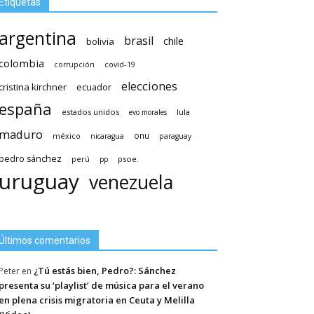
Etiquetas
argentina
brasil
chile
bolivia
colombia
covid-19
corrupción
elecciones
cristina kirchner
ecuador
españa
estados unidos
lula
evo morales
maduro
méxico
onu
nicaragua
paraguay
pedro sánchez
psoe.
perú
pp
uruguay
venezuela
Últimos comentarios
¿Tú estás bien, Pedro?: Sánchez
Peter
en
presenta su ‘playlist’ de música para el verano
en plena crisis migratoria en Ceuta y Melilla