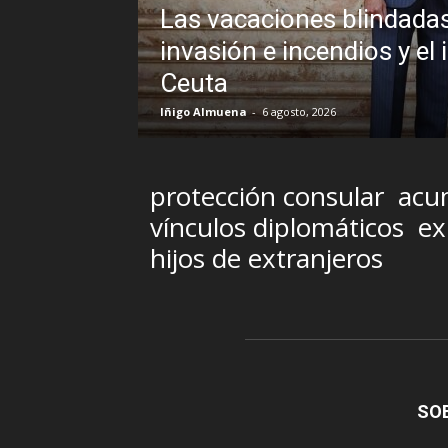
Las vacaciones blindadas de Pedro Sán
invasión e incendios y el inexplicable ve
Ceuta
Iñigo Almuena
-
6 agosto, 2026
protección consular
acum
vínculos diplomáticos
ex
hijos de extranjeros
SO