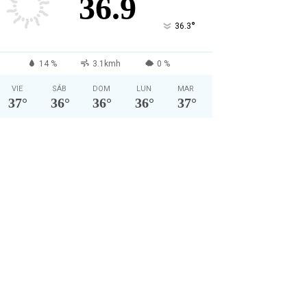
36.9
°
36.3
14 %
3.1kmh
0 %
VIE
SÁB
DOM
LUN
MAR
37
°
36
°
36
°
36
°
37
°