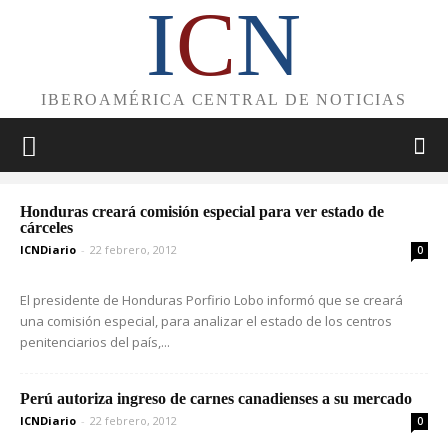
I
C
N
IBEROAMÉRICA CENTRAL DE NOTICIAS
Honduras creará comisión especial para ver estado de
cárceles
ICNDiario
-
22 febrero, 2012
0
El presidente de Honduras Porfirio Lobo informó que se creará
una comisión especial, para analizar el estado de los centros
penitenciarios del país,...
Perú autoriza ingreso de carnes canadienses a su mercado
ICNDiario
-
22 febrero, 2012
0