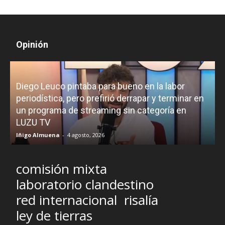
Opinión
Diego Leuco pintaba para bueno en la labor
periodística, pero prefirió derrapar y terminar en
un programa de streaming sin categoría en
H
LUZU TV
l
Iñigo Almuena
-
4 agosto, 2026
R
comisión mixta
laboratorio clandestino
red internacional
risalía
ley de tierras