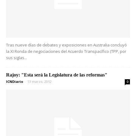
Tras nueve días de debates y exposiciones en Australia concluyó
la XI Ronda de negociaciones del Acuerdo Transpacífico (TPP, por
sus siglas...
Rajoy: "Esta será la Legislatura de las reformas"
ICNDiario
-
13 marzo, 2012
0