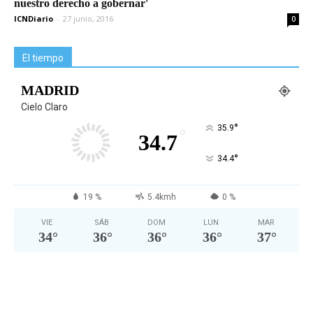
nuestro derecho a gobernar'
ICNDiario
-
27 junio, 2016
0
El tiempo
MADRID
Cielo Claro
°
35.9
°
34.7
°
34.4
19 %
5.4kmh
0 %
VIE
SÁB
DOM
LUN
MAR
34
°
36
°
36
°
36
°
37
°