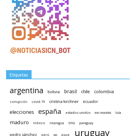
Etiquetas
argentina
brasil
chile
colombia
bolivia
cristina kirchner
ecuador
covid-19
corrupción
españa
elecciones
estados unidos
lula
evo morales
maduro
méxico
onu
nicaragua
paraguay
uruguay
pedro sánchez
psoe.
perú
pp