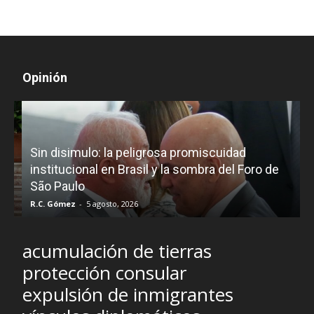
Opinión
D
Sin disimulo: la peligrosa promiscuidad
p
e
institucional en Brasil y la sombra del Foro de
São Paulo
R.C. Gómez
-
5 agosto, 2026
I
acumulación de tierras
protección consular
expulsión de inmigrantes