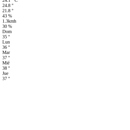
24.1
°
C
24.8
°
21.8
°
43 %
1.3kmh
30 %
Dom
35
°
Lun
36
°
Mar
37
°
Mié
38
°
Jue
37
°