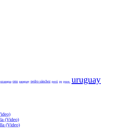
uruguay
pedro sánchez
onu
psoe.
nicaragua
paraguay
perú
pp
Video)
lla (Video)
lla (Video)