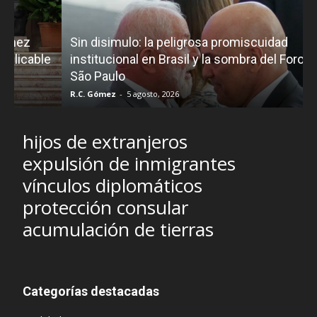
Sin disimulo: la peligrosa promiscuidad
e
institucional en Brasil y la sombra del Foro de
São Paulo
R.C. Gómez
-
5 agosto, 2026
I
hijos de extranjeros
expulsión de inmigrantes
vínculos diplomáticos
protección consular
acumulación de tierras
Categorías destacadas