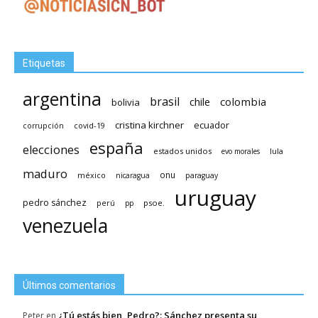
Etiquetas
argentina
brasil
chile
colombia
bolivia
cristina kirchner
ecuador
covid-19
corrupción
españa
elecciones
estados unidos
lula
evo morales
maduro
méxico
onu
nicaragua
paraguay
uruguay
pedro sánchez
psoe.
perú
pp
venezuela
Últimos comentarios
¿Tú estás bien, Pedro?: Sánchez presenta su
Peter
en