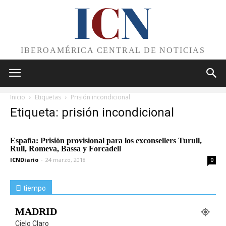
I
C
N
IBEROAMÉRICA CENTRAL DE NOTICIAS
Inicio
Etiquetas
Prisión incondicional
Etiqueta: prisión incondicional
España: Prisión provisional para los exconsellers Turull,
Rull, Romeva, Bassa y Forcadell
ICNDiario
-
24 marzo, 2018
0
El tiempo
MADRID
Cielo Claro