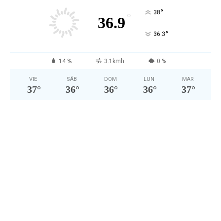
°
38
°
36.9
°
36.3
14 %
3.1kmh
0 %
VIE
SÁB
DOM
LUN
MAR
37
°
36
°
36
°
36
°
37
°