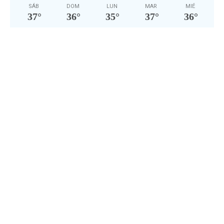
SÁB
DOM
LUN
MAR
MIÉ
37
°
36
°
35
°
37
°
36
°