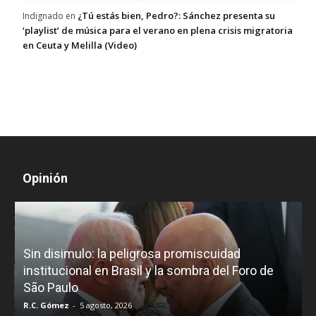
¿Tú estás bien, Pedro?: Sánchez presenta su
Indignado
en
‘playlist’ de música para el verano en plena crisis migratoria
en Ceuta y Melilla (Video)
Opinión
D
Sin disimulo: la peligrosa promiscuidad
p
e
institucional en Brasil y la sombra del Foro de
São Paulo
R.C. Gómez
-
5 agosto, 2026
I