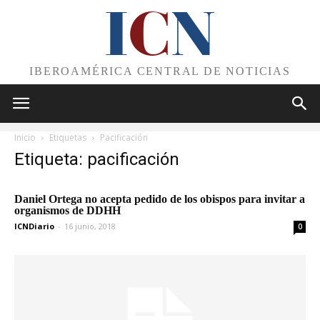
I
C
N
IBEROAMÉRICA CENTRAL DE NOTICIAS
Inicio
Etiquetas
Pacificación
Etiqueta: pacificación
Daniel Ortega no acepta pedido de los obispos para invitar a
organismos de DDHH
ICNDiario
-
16 junio, 2018
0