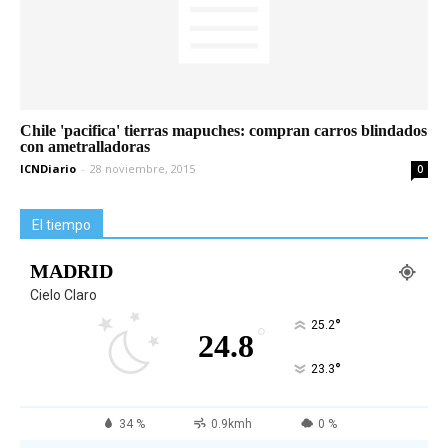
Chile 'pacifica' tierras mapuches: compran carros blindados
con ametralladoras
ICNDiario
-
28 noviembre, 2015
0
El tiempo
MADRID
Cielo Claro
°
25.2
°
24.8
°
23.3
34 %
0.9kmh
0 %