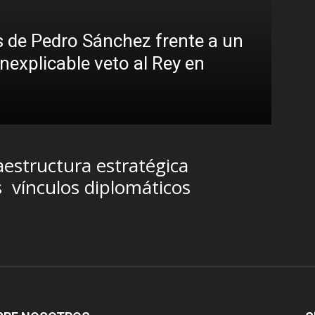
 de Pedro Sánchez frente a un
inexplicable veto al Rey en
Sin
Bra
R.C. G
aestructura estratégica
s
vínculos diplomáticos