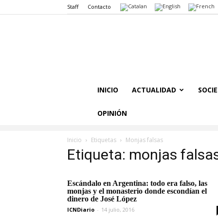
Staff
Contacto
INICIO
ACTUALIDAD
SOCI
OPINIÓN
Inicio
Etiquetas
Monjas falsas
Etiqueta: monjas falsa
Escándalo en Argentina: todo era falso, las
monjas y el monasterio donde escondían el
dinero de José López
ICNDiario
-
14 julio, 2016