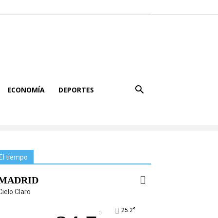
ECONOMÍA
DEPORTES
El tiempo
MADRID
Cielo Claro
°
25.2
°