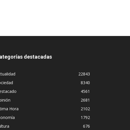
ategorías destacadas
tualidad
22843
ociedad
8340
estacado
4561
pinión
2681
ltima Hora
2102
conomía
1792
ltura
676