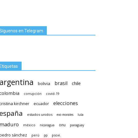
Síguenos en Telegram
Etiquetas
argentina
brasil
chile
bolivia
colombia
covid-19
corrupción
elecciones
cristina kirchner
ecuador
españa
estados unidos
lula
evo morales
maduro
méxico
onu
nicaragua
paraguay
pedro sánchez
psoe.
perú
pp