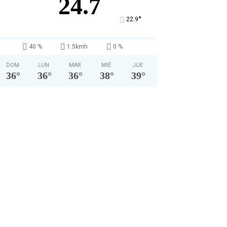
24.7
°
22.9
40 %
1.5kmh
0 %
DOM
LUN
MAR
MIÉ
JUE
36
°
36
°
36
°
38
°
39
°