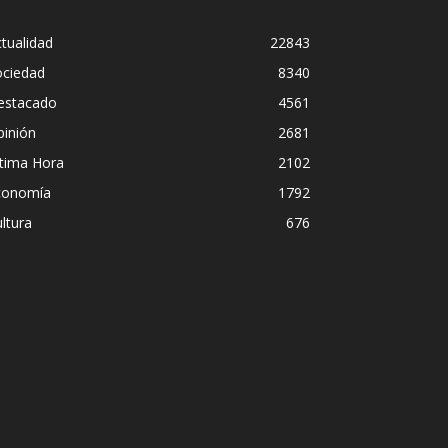
tualidad
22843
ociedad
8340
estacado
4561
pinión
2681
ltima Hora
2102
conomía
1792
ltura
676
Diego L
miscuidad institucional en
pero pr
e São Paulo
streami
Iñigo Almuena