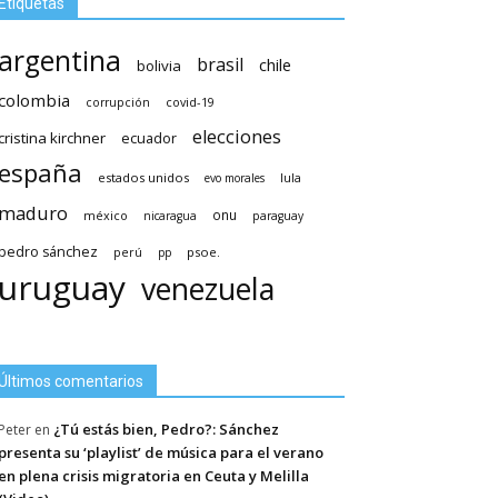
Etiquetas
argentina
brasil
chile
bolivia
colombia
covid-19
corrupción
elecciones
cristina kirchner
ecuador
españa
estados unidos
lula
evo morales
maduro
méxico
onu
nicaragua
paraguay
pedro sánchez
psoe.
perú
pp
uruguay
venezuela
Últimos comentarios
¿Tú estás bien, Pedro?: Sánchez
Peter
en
presenta su ‘playlist’ de música para el verano
en plena crisis migratoria en Ceuta y Melilla