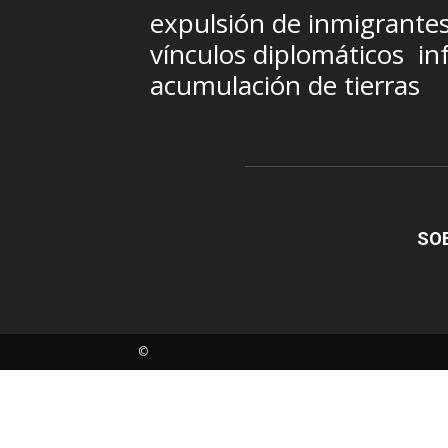
expulsión de inmigrante
vínculos diplomáticos
in
acumulación de tierras
SO
©