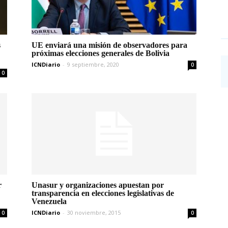
s
UE enviará una misión de observadores para
próximas elecciones generales de Bolivia
ICNDiario
-
9 septiembre, 2020
0
0
r
Unasur y organizaciones apuestan por
transparencia en elecciones legislativas de
Venezuela
ICNDiario
-
30 noviembre, 2015
0
0