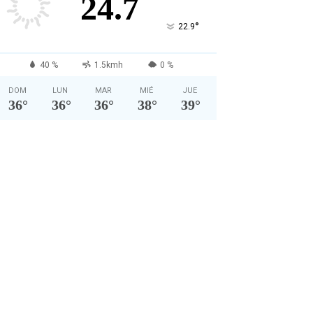
24.7
°
22.9
40 %
1.5kmh
0 %
DOM
LUN
MAR
MIÉ
JUE
36
°
36
°
36
°
38
°
39
°