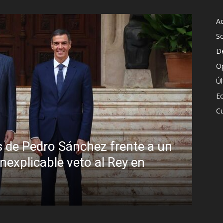
Ac
S
D
O
Ú
E
Cu
 a un
Sin disimulo: la peligrosa pro
Brasil y la sombra del Foro d
R.C. Gómez
-
5 agosto, 2026