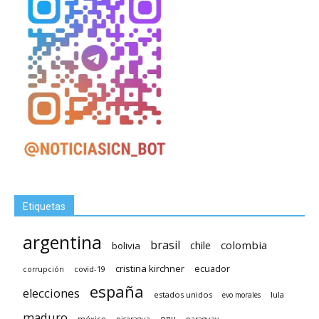
Etiquetas
argentina
brasil
chile
colombia
bolivia
cristina kirchner
ecuador
covid-19
corrupción
españa
elecciones
estados unidos
lula
evo morales
maduro
méxico
onu