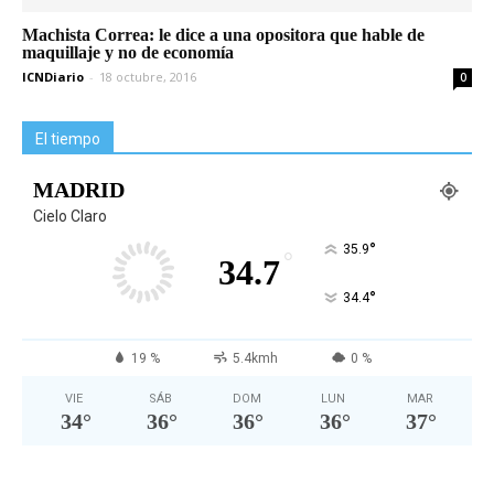
Machista Correa: le dice a una opositora que hable de
maquillaje y no de economía
ICNDiario
-
18 octubre, 2016
0
El tiempo
MADRID
Cielo Claro
°
35.9
°
34.7
°
34.4
19 %
5.4kmh
0 %
VIE
SÁB
DOM
LUN
MAR
34
°
36
°
36
°
36
°
37
°