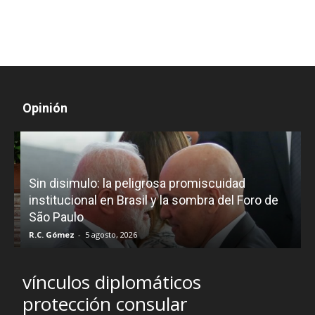
Opinión
D
Sin disimulo: la peligrosa promiscuidad
p
e
institucional en Brasil y la sombra del Foro de
São Paulo
R.C. Gómez
-
5 agosto, 2026
I
vínculos diplomáticos
protección consular