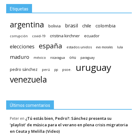
Etiquetas
argentina
brasil
chile
colombia
bolivia
cristina kirchner
ecuador
covid-19
corrupción
españa
elecciones
estados unidos
lula
evo morales
maduro
méxico
onu
nicaragua
paraguay
uruguay
pedro sánchez
psoe.
perú
pp
venezuela
Últimos comentarios
¿Tú estás bien, Pedro?: Sánchez presenta su
Peter
en
‘playlist’ de música para el verano en plena crisis migratoria
en Ceuta y Melilla (Video)