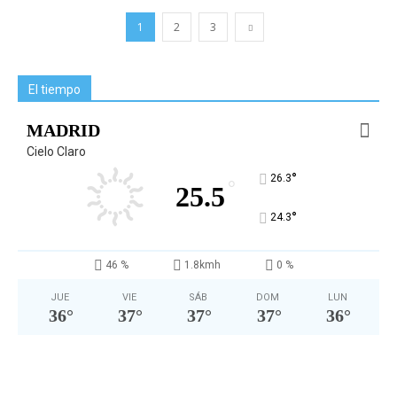
1
2
3
El tiempo
MADRID
Cielo Claro
°
26.3
°
25.5
°
24.3
46 %
1.8kmh
0 %
JUE
VIE
SÁB
DOM
LUN
36
°
37
°
37
°
37
°
36
°