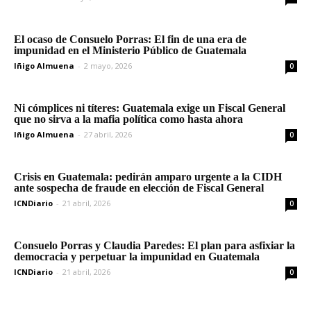
El ocaso de Consuelo Porras: El fin de una era de
impunidad en el Ministerio Público de Guatemala
Iñigo Almuena
-
2 mayo, 2026
0
Ni cómplices ni títeres: Guatemala exige un Fiscal General
que no sirva a la mafia política como hasta ahora
Iñigo Almuena
-
27 abril, 2026
0
Crisis en Guatemala: pedirán amparo urgente a la CIDH
ante sospecha de fraude en elección de Fiscal General
ICNDiario
-
21 abril, 2026
0
Consuelo Porras y Claudia Paredes: El plan para asfixiar la
democracia y perpetuar la impunidad en Guatemala
ICNDiario
-
21 abril, 2026
0