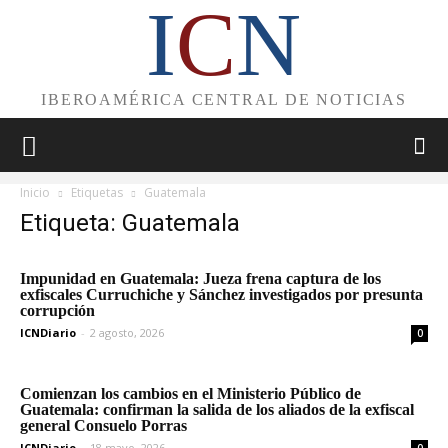
I
C
N
IBEROAMÉRICA CENTRAL DE NOTICIAS
Inicio
Etiquetas
Guatemala
Etiqueta: Guatemala
Impunidad en Guatemala: Jueza frena captura de los
exfiscales Curruchiche y Sánchez investigados por presunta
corrupción
ICNDiario
-
2 agosto, 2026
0
Comienzan los cambios en el Ministerio Público de
Guatemala: confirman la salida de los aliados de la exfiscal
general Consuelo Porras
ICNDiario
-
18 mayo, 2026