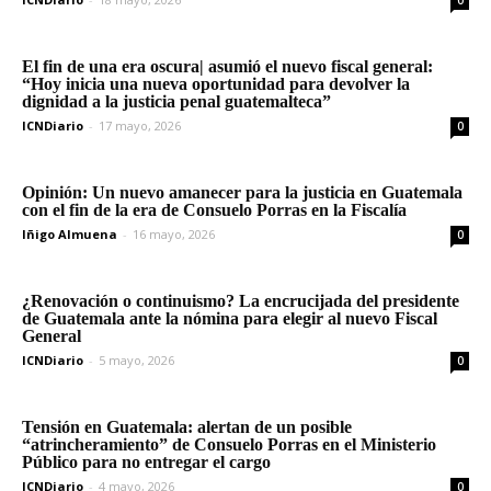
0
El fin de una era oscura| asumió el nuevo fiscal general:
“Hoy inicia una nueva oportunidad para devolver la
dignidad a la justicia penal guatemalteca”
ICNDiario
-
17 mayo, 2026
0
Opinión: Un nuevo amanecer para la justicia en Guatemala
con el fin de la era de Consuelo Porras en la Fiscalía
Iñigo Almuena
-
16 mayo, 2026
0
¿Renovación o continuismo? La encrucijada del presidente
de Guatemala ante la nómina para elegir al nuevo Fiscal
General
ICNDiario
-
5 mayo, 2026
0
Tensión en Guatemala: alertan de un posible
“atrincheramiento” de Consuelo Porras en el Ministerio
Público para no entregar el cargo
ICNDiario
-
4 mayo, 2026
0