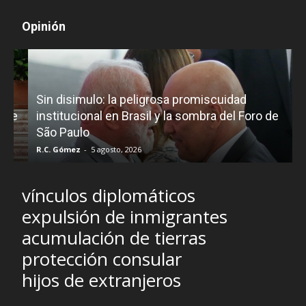
Opinión
D
Sin disimulo: la peligrosa promiscuidad
p
e
institucional en Brasil y la sombra del Foro de
São Paulo
R.C. Gómez
-
5 agosto, 2026
I
vínculos diplomáticos
expulsión de inmigrantes
acumulación de tierras
protección consular
hijos de extranjeros