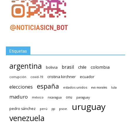
Etiquetas
argentina
brasil
chile
colombia
bolivia
cristina kirchner
ecuador
covid-19
corrupción
españa
elecciones
estados unidos
lula
evo morales
maduro
méxico
onu
nicaragua
paraguay
uruguay
pedro sánchez
psoe.
perú
pp
venezuela