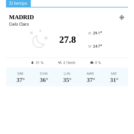
El tiempo
MADRID
Cielo Claro
°
29.1
°
27.8
°
24.7
31 %
3.1kmh
0 %
SÁB
DOM
LUN
MAR
MIÉ
37
°
36
°
35
°
37
°
31
°