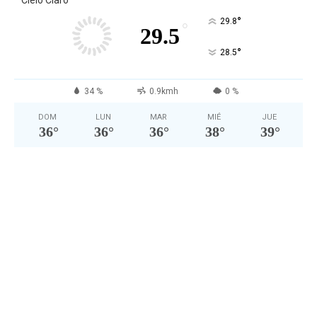
Cielo Claro
°
29.8
°
29.5
°
28.5
34 %
0.9kmh
0 %
DOM
LUN
MAR
MIÉ
JUE
36
°
36
°
36
°
38
°
39
°