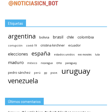
Etiquetas
argentina
brasil
chile
colombia
bolivia
cristina kirchner
ecuador
covid-19
corrupción
españa
elecciones
estados unidos
lula
evo morales
maduro
méxico
onu
nicaragua
paraguay
uruguay
pedro sánchez
psoe.
perú
pp
venezuela
Últimos comentarios