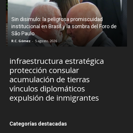
D
Sin disimulo: la peligrosa promiscuidad
p
e
institucional en Brasil y la sombra del Foro de
São Paulo
R.C. Gómez
-
5 agosto, 2026
I
infraestructura estratégica
protección consular
acumulación de tierras
vínculos diplomáticos
expulsión de inmigrantes
Categorías destacadas