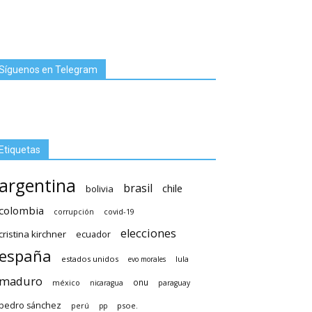
Síguenos en Telegram
Etiquetas
argentina
brasil
chile
bolivia
colombia
covid-19
corrupción
elecciones
cristina kirchner
ecuador
españa
estados unidos
lula
evo morales
maduro
méxico
onu
nicaragua
paraguay
pedro sánchez
psoe.
perú
pp