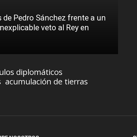
 de Pedro Sánchez frente a un
inexplicable veto al Rey en
Sin
Bra
R.C. G
ulos diplomáticos
s
acumulación de tierras