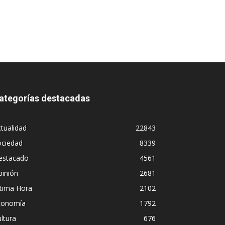
ategorías destacadas
tualidad
22843
ociedad
8339
estacado
4561
pinión
2681
ltima Hora
2102
conomía
1792
ltura
676