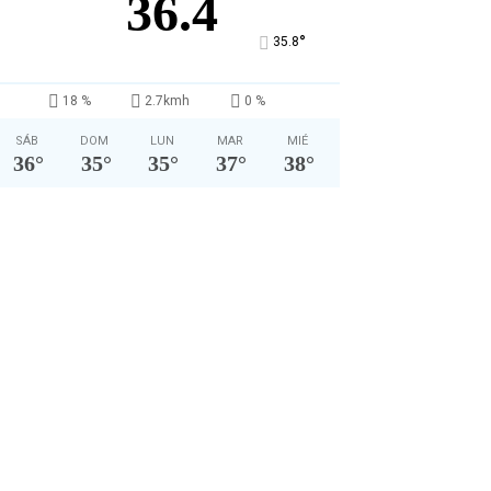
36.4
°
35.8
18 %
2.7kmh
0 %
SÁB
DOM
LUN
MAR
MIÉ
36
°
35
°
35
°
37
°
38
°