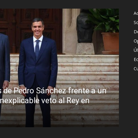
Ac
S
D
O
Ú
E
Cu
Sánchez frente a un
e veto al Rey en
Sin disimulo: 
Brasil y la so
R.C. Gómez
-
5 agosto, 2026