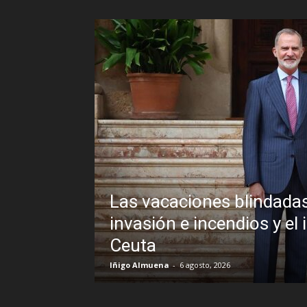
Las vacaciones blindadas de Pedro 
invasión e incendios y el inexplicabl
Ceuta
Iñigo Almuena
-
6 agosto, 2026