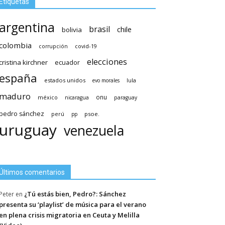
Etiquetas
argentina
brasil
chile
bolivia
colombia
covid-19
corrupción
elecciones
cristina kirchner
ecuador
españa
estados unidos
lula
evo morales
maduro
méxico
onu
nicaragua
paraguay
pedro sánchez
psoe.
perú
pp
uruguay
venezuela
Últimos comentarios
¿Tú estás bien, Pedro?: Sánchez
Peter
en
presenta su ‘playlist’ de música para el verano
en plena crisis migratoria en Ceuta y Melilla