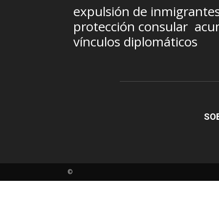
expulsión de inmigrante
protección consular
acum
vínculos diplomáticos
SO
©