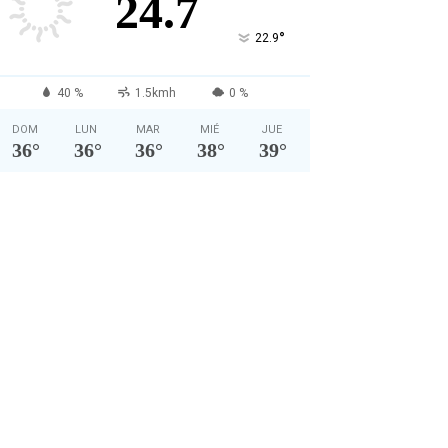
24.7
°
22.9
40 %
1.5kmh
0 %
DOM
LUN
MAR
MIÉ
JUE
36
°
36
°
36
°
38
°
39
°