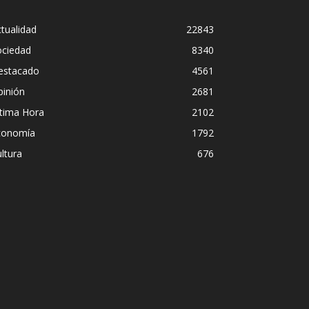
tualidad
22843
ociedad
8340
estacado
4561
pinión
2681
ltima Hora
2102
conomía
1792
ltura
676
la peligrosa promiscuidad institucional 
mbra del Foro de São Paulo