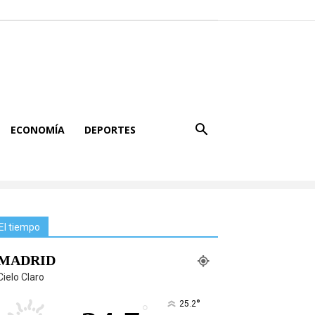
ECONOMÍA
DEPORTES
El tiempo
MADRID
Cielo Claro
°
25.2
°