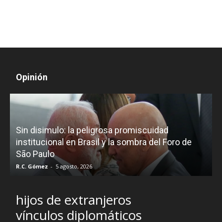
Opinión
D
Sin disimulo: la peligrosa promiscuidad
p
e
institucional en Brasil y la sombra del Foro de
São Paulo
R.C. Gómez
-
5 agosto, 2026
I
hijos de extranjeros
vínculos diplomáticos