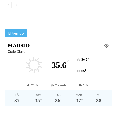
El tiempo
MADRID
Cielo Claro
°
36.2
°
35.6
°
35
20 %
2.7kmh
1 %
SÁB
DOM
LUN
MAR
MIÉ
37
°
35
°
36
°
37
°
38
°