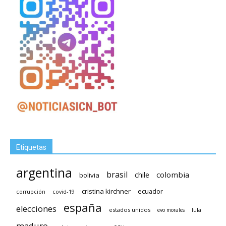
Etiquetas
argentina
brasil
chile
colombia
bolivia
cristina kirchner
ecuador
covid-19
corrupción
españa
elecciones
estados unidos
lula
evo morales
maduro