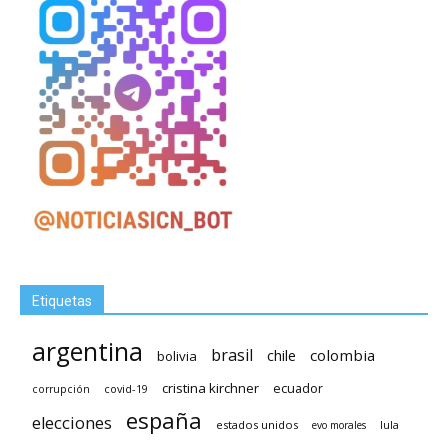
Etiquetas
argentina
brasil
chile
colombia
bolivia
cristina kirchner
ecuador
covid-19
corrupción
españa
elecciones
estados unidos
lula
evo morales