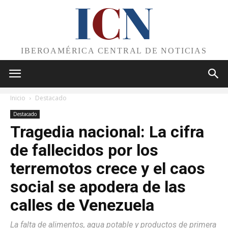
I
C
N
IBEROAMÉRICA CENTRAL DE NOTICIAS
Inicio
Destacado
Destacado
Tragedia nacional: La cifra
de fallecidos por los
terremotos crece y el caos
social se apodera de las
calles de Venezuela
La falta de alimentos, agua potable y productos de primera