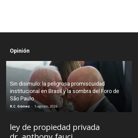
Opinión
D
Sin disimulo: la peligrosa promiscuidad
p
e
institucional en Brasil y la sombra del Foro de
São Paulo
R.C. Gómez
-
5 agosto, 2026
I
ley de propiedad privada
dr. anthony fauci