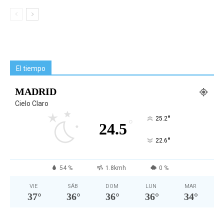
El tiempo
MADRID
Cielo Claro
°
25.2
°
24.5
°
22.6
54 %
1.8kmh
0 %
VIE
SÁB
DOM
LUN
MAR
37
°
36
°
36
°
36
°
34
°