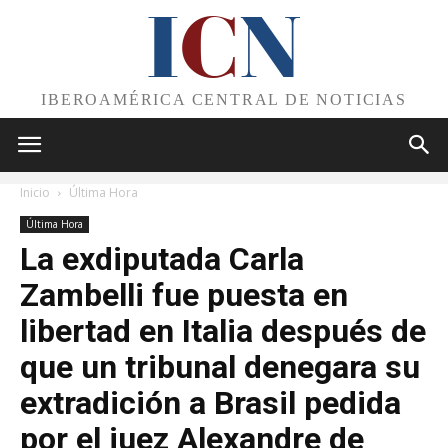
I
C
N
IBEROAMÉRICA CENTRAL DE NOTICIAS
Inicio
Última Hora
Última Hora
La exdiputada Carla
Zambelli fue puesta en
libertad en Italia después de
que un tribunal denegara su
extradición a Brasil pedida
por el juez Alexandre de