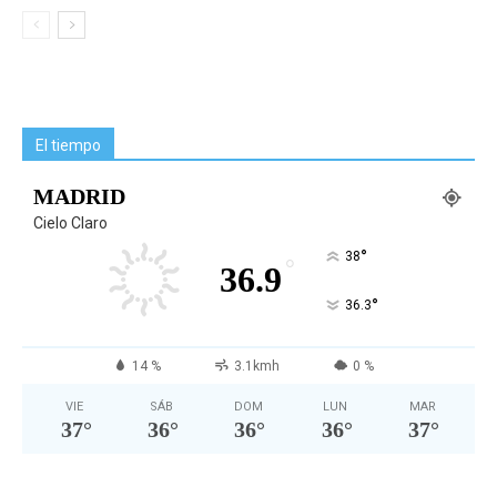
El tiempo
MADRID
Cielo Claro
°
38
°
36.9
°
36.3
14 %
3.1kmh
0 %
VIE
SÁB
DOM
LUN
MAR
37
°
36
°
36
°
36
°
37
°