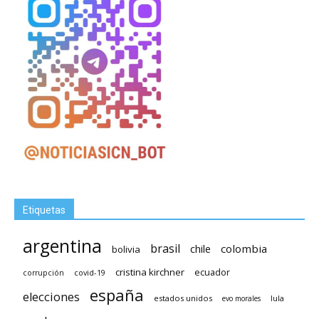
Etiquetas
argentina
brasil
chile
colombia
bolivia
cristina kirchner
ecuador
covid-19
corrupción
españa
elecciones
estados unidos
lula
evo morales