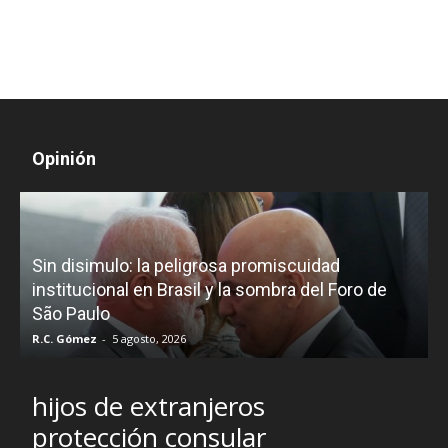
Opinión
D
Sin disimulo: la peligrosa promiscuidad
p
e
institucional en Brasil y la sombra del Foro de
São Paulo
R.C. Gómez
-
5 agosto, 2026
I
hijos de extranjeros
protección consular