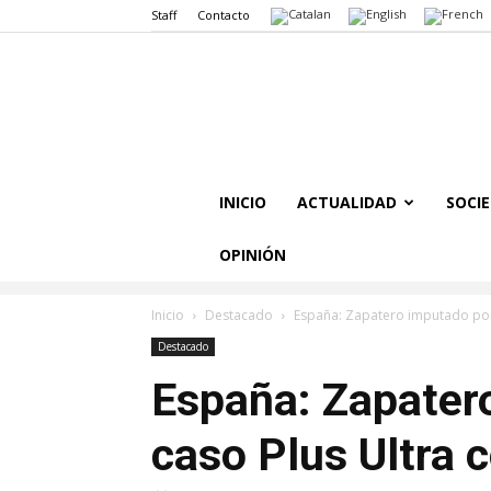
Staff
Contacto
INICIO
ACTUALIDAD
SOCI
OPINIÓN
Inicio
Destacado
España: Zapatero imputado por e
Destacado
España: Zapatero
caso Plus Ultra 