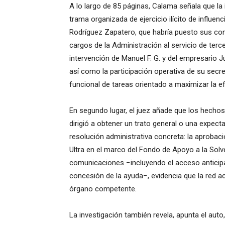
A lo largo de 85 páginas, Calama señala que la 
trama organizada de ejercicio ilícito de influen
Rodríguez Zapatero, que habría puesto sus co
cargos de la Administración al servicio de ter
intervención de Manuel F. G. y del empresario J
así como la participación operativa de su secreta
funcional de tareas orientado a maximizar la e
En segundo lugar, el juez añade que los hechos
dirigió a obtener un trato general o una expect
resolución administrativa concreta: la aprobac
Ultra en el marco del Fondo de Apoyo a la Sol
comunicaciones −incluyendo el acceso anticipa
concesión de la ayuda−, evidencia que la red actu
órgano competente.
La investigación también revela, apunta el aut