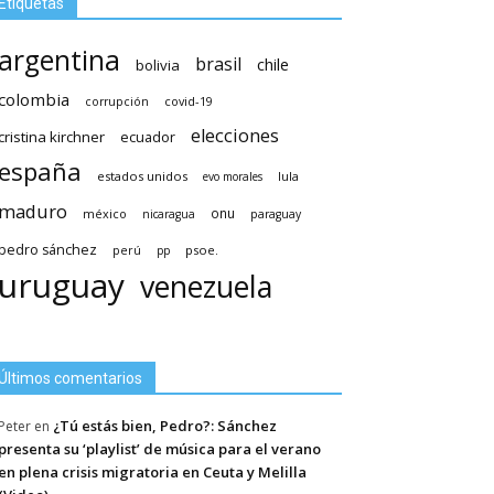
Etiquetas
argentina
brasil
chile
bolivia
colombia
covid-19
corrupción
elecciones
cristina kirchner
ecuador
españa
estados unidos
lula
evo morales
maduro
méxico
onu
nicaragua
paraguay
pedro sánchez
psoe.
perú
pp
uruguay
venezuela
Últimos comentarios
¿Tú estás bien, Pedro?: Sánchez
Peter
en
presenta su ‘playlist’ de música para el verano
en plena crisis migratoria en Ceuta y Melilla