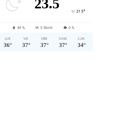
23.5
°
21.5
49 %
0.9kmh
0 %
JUE
VIE
SÁB
DOM
LUN
36
°
37
°
37
°
37
°
34
°