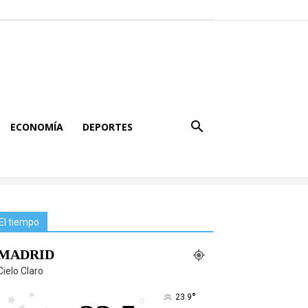
ECONOMÍA
DEPORTES
El tiempo
MADRID
Cielo Claro
°
23.9
°