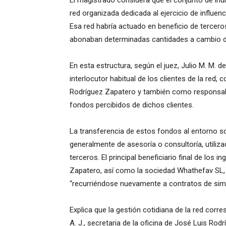
El magistrado considera que el conjunto de ind
red organizada dedicada al ejercicio de influe
Esa red habría actuado en beneficio de tercero
abonaban determinadas cantidades a cambio de
En esta estructura, según el juez, Julio M. M. 
interlocutor habitual de los clientes de la red,
Rodríguez Zapatero y también como responsabl
fondos percibidos de dichos clientes.
La transferencia de estos fondos al entorno s
generalmente de asesoría o consultoría, utili
terceros. El principal beneficiario final de los 
Zapatero, así como la sociedad Whathefav SL, 
“recurriéndose nuevamente a contratos de simila
Explica que la gestión cotidiana de la red corre
A. J., secretaria de la oficina de José Luis Ro