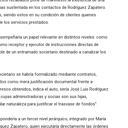
icios recabados pone de manifiesto la existencia de una
ncias sustentada en los contactos de Rodríguez Zapatero.
s, siendo estos en su condición de clientes quienes
 los servicios prestados.
desempeñaría un papel relevante en distintos niveles: como
 como receptor y ejecutor de instrucciones directas de
e de un entramado societario destinado a canalizar los
ocietario se habría formalizado mediante contratos,
zados como mera justificación documental frente a
ingresos obtenidos, indica el auto, sería José Luis Rodríguez
cuyas administradoras y socias son sus hijas,
r naturaleza para justificar el trasvase de fondos”.
spondería a un tercer nivel jerárquico, integrado por María
dríguez Zapatero, quien ejecutaría directamente las órdenes