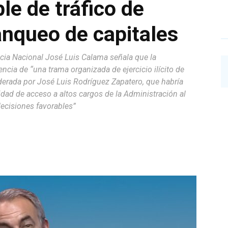
le de tráfico de
lanqueo de capitales
encia Nacional José Luis Calama señala que la
encia de “una trama organizada de ejercicio ilícito de
iderada por José Luis Rodríguez Zapatero, que habría
dad de acceso a altos cargos de la Administración al
decisiones favorables”