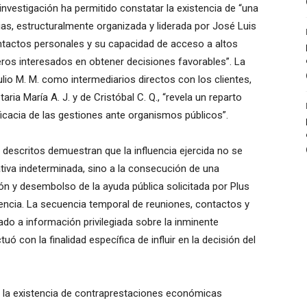
investigación ha permitido constatar la existencia de “una
cias, estructuralmente organizada y liderada por José Luis
ntactos personales y su capacidad de acceso a altos
ceros interesados en obtener decisiones favorables”. La
ulio M. M. como intermediarios directos con los clientes,
ria María A. J. y de Cristóbal C. Q., “revela un reparto
ficacia de las gestiones ante organismos públicos”.
 descritos demuestran que la influencia ejercida no se
ativa indeterminada, sino a la consecución de una
ión y desembolso de la ayuda pública solicitada por Plus
vencia. La secuencia temporal de reuniones, contactos y
do a información privilegiada sobre la inminente
ó con la finalidad específica de influir en la decisión del
o, la existencia de contraprestaciones económicas