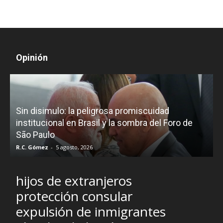
Opinión
D
Sin disimulo: la peligrosa promiscuidad
p
e
institucional en Brasil y la sombra del Foro de
São Paulo
R.C. Gómez
-
5 agosto, 2026
I
hijos de extranjeros
protección consular
expulsión de inmigrantes