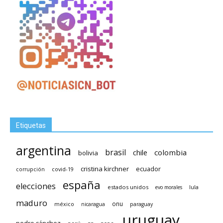
Etiquetas
argentina
brasil
chile
colombia
bolivia
cristina kirchner
ecuador
covid-19
corrupción
españa
elecciones
estados unidos
lula
evo morales
maduro
méxico
onu
nicaragua
paraguay
uruguay