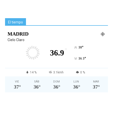
El tiempo
MADRID
Cielo Claro
°
38
°
36.9
°
36.3
14 %
3.1kmh
0 %
VIE
SÁB
DOM
LUN
MAR
37
°
36
°
36
°
36
°
37
°